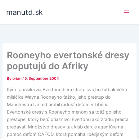
Skip
manutd.sk
to
content
Rooneyho evertonské dresy
poputujú do Afriky
By
brian
/
5. September 2004
Kým fanúšikovia Evertonu berú stratu svojho futbalového
miláčika Wayna Rooneyho ťažko, jeho prestup do
Manchestru United urobil radosť deťom v Libérii.
Evertonské dresy s Rooneyho menom sa totiž po jeho
prestupe, ktorý berú priaznivci Evertonu ako zradu, prestali
predávať. Množstvo dresov tak klub daruje agentúre na
pomoc deťom CAFOD, ktorá pomáha libérijským deťom