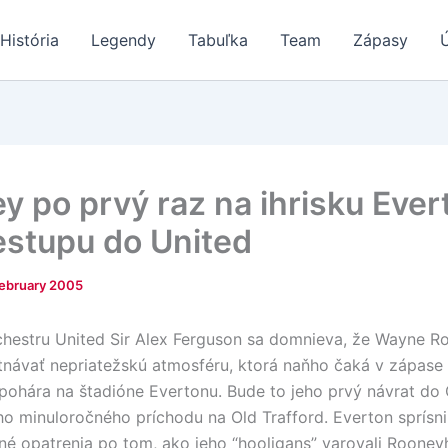
História
Legendy
Tabuľka
Team
Zápasy
y po prvý raz na ihrisku Ever
estupu do United
February 2005
hestru United Sir Alex Ferguson sa domnieva, že Wayne Ro
návať nepriatežskú atmosféru, ktorá naňho čaká v zápase 
pohára na štadióne Evertonu. Bude to jeho prvý návrat do
ho minuloročného príchodu na Old Trafford. Everton sprísni
é opatrenia po tom, ako jeho “hooligans” varovali Rooney