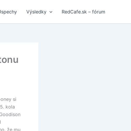
Úspechy
Výsledky
RedCafe.sk – fórum
tonu
oney si
5. kola
 Goodison
l
ho, že mu