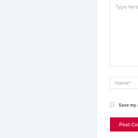
Type
here..
Name*
Save my n