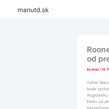
Skip
manutd.sk
to
content
Roone
od pr
By
brian
/
19. 
Tréner Manc
bude vychut
Anglického 
Parku od je
bezpečnostn