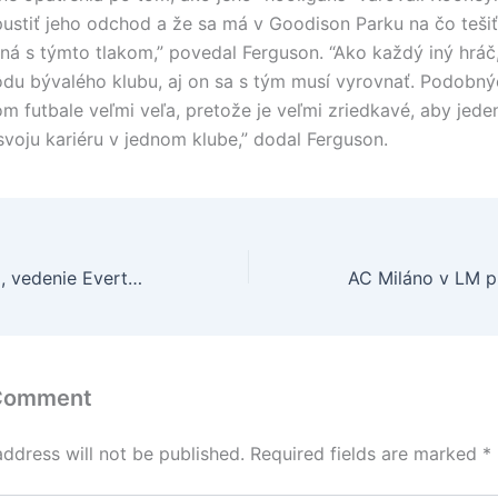
ustiť jeho odchod a že sa má v Goodison Parku na čo tešiť
vná s týmto tlakom,” povedal Ferguson. “Ako každý iný hráč,
ôdu bývalého klubu, aj on sa s tým musí vyrovnať. Podobn
om futbale veľmi veľa, pretože je veľmi zriedkavé, aby jede
 svoju kariéru v jednom klube,” dodal Ferguson.
Rooney sa vracia, vedenie Evertonu má strach
 Comment
address will not be published.
Required fields are marked
*