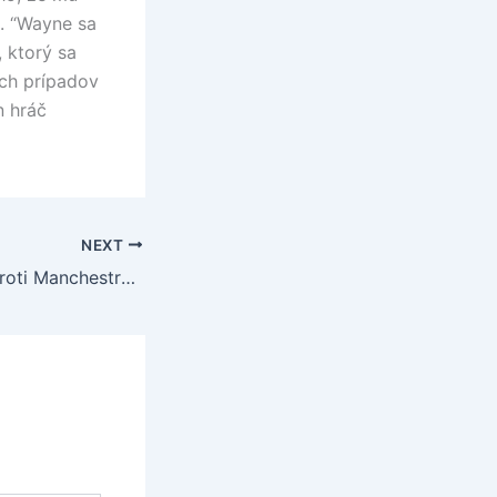
. “Wayne sa
 ktorý sa
ých prípadov
n hráč
NEXT
AC Miláno v LM proti Manchestru bez Ševčenka