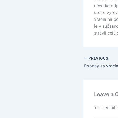
nevedia odp
určite vyro
vracia na p
je v súčasn
strávil celú
PREVIOUS
Leave a
Your email 