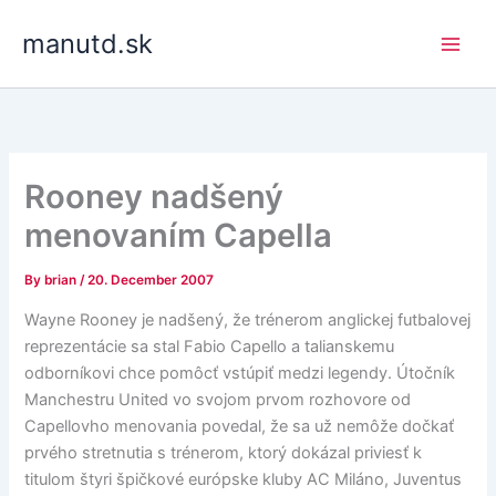
Skip
manutd.sk
to
content
Rooney nadšený
menovaním Capella
By
brian
/
20. December 2007
Wayne Rooney je nadšený, že trénerom anglickej futbalovej
reprezentácie sa stal Fabio Capello a talianskemu
odborníkovi chce pomôcť vstúpiť medzi legendy. Útočník
Manchestru United vo svojom prvom rozhovore od
Capellovho menovania povedal, že sa už nemôže dočkať
prvého stretnutia s trénerom, ktorý dokázal priviesť k
titulom štyri špičkové európske kluby AC Miláno, Juventus