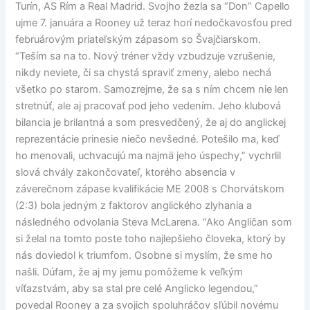
Turín, AS Rím a Real Madrid. Svojho žezla sa “Don” Capello
ujme 7. januára a Rooney už teraz horí nedočkavosťou pred
februárovým priateľským zápasom so Švajčiarskom.
“Teším sa na to. Nový tréner vždy vzbudzuje vzrušenie,
nikdy neviete, či sa chystá spraviť zmeny, alebo nechá
všetko po starom. Samozrejme, že sa s ním chcem nie len
stretnúť, ale aj pracovať pod jeho vedením. Jeho klubová
bilancia je brilantná a som presvedčený, že aj do anglickej
reprezentácie prinesie niečo nevšedné. Potešilo ma, keď
ho menovali, uchvacujú ma najmä jeho úspechy,” vychrlil
slová chvály zakončovateľ, ktorého absencia v
záverečnom zápase kvalifikácie ME 2008 s Chorvátskom
(2:3) bola jedným z faktorov anglického zlyhania a
následného odvolania Steva McLarena. “Ako Angličan som
si želal na tomto poste toho najlepšieho človeka, ktorý by
nás doviedol k triumfom. Osobne si myslím, že sme ho
našli. Dúfam, že aj my jemu pomôžeme k veľkým
víťazstvám, aby sa stal pre celé Anglicko legendou,”
povedal Rooney a za svojich spoluhráčov sľúbil novému