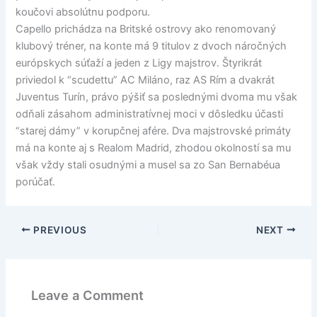
koučovi absolútnu podporu.
Capello prichádza na Britské ostrovy ako renomovaný
klubový tréner, na konte má 9 titulov z dvoch náročných
európskych súťaží a jeden z Ligy majstrov. Štyrikrát
priviedol k “scudettu” AC Miláno, raz AS Rím a dvakrát
Juventus Turín, právo pýšiť sa poslednými dvoma mu však
odňali zásahom administratívnej moci v dôsledku účasti
“starej dámy” v korupčnej afére. Dva majstrovské primáty
má na konte aj s Realom Madrid, zhodou okolností sa mu
však vždy stali osudnými a musel sa zo San Bernabéua
porúčať.
PREVIOUS
NEXT
Leave a Comment