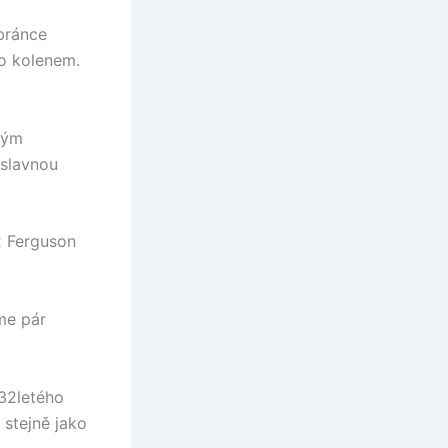
bránce
o kolenem.
ným
 slavnou
x Ferguson
me pár
 32letého
 stejně jako