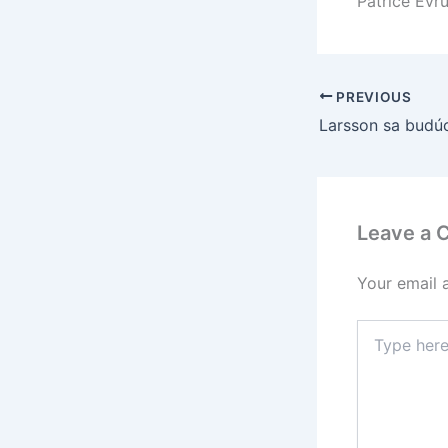
Patrice Evru
PREVIOUS
Leave a
Your email 
Type
here..