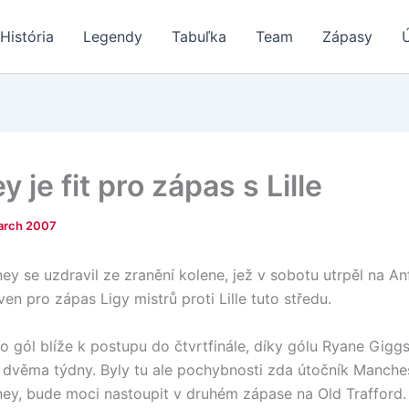
História
Legendy
Tabuľka
Team
Zápasy
 je fit pro zápas s Lille
arch 2007
y se uzdravil ze zranění kolene, jež v sobotu utrpěl na An
en pro zápas Ligy mistrů proti Lille tuto středu.
o gól blíže k postupu do čtvrtfinále, díky gólu Ryane Giggs
 dvěma týdny. Byly tu ale pochybnosti zda útočník Manche
y, bude moci nastoupit v druhém zápase na Old Trafford.