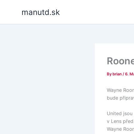
Skip
manutd.sk
to
content
Rooney
By
brian
/
6. M
Wayne Roone
bude připrav
United jsou 
v Lens před
Wayne Roone