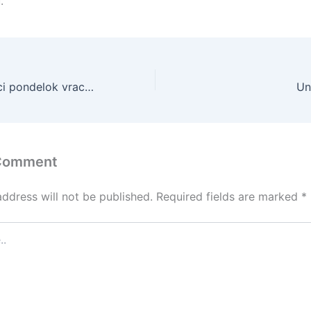
.
Larsson sa budúci pondelok vracia z Manchestru do Švédska
Un
 Comment
address will not be published.
Required fields are marked
*