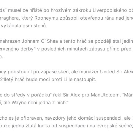
ds” musel ze hřiště po hrozivém zákroku Liverpoolského o
raghera, který Rooneymu způsobil otevřenou ránu nad jeh
i vyžádala osm stehů.
nahrazen Johnem O´Shea a tento hráč se později stal jedi
erveného derby” v posledních minutách zápasu přímo před
p.
y podstoupil po zápase sken, ale manažer United Sir Ale
 21letý hráč bude moci proti Lille nastoupit.
 do středy v pořádku” řekl Sir Alex pro ManUtd.com. “Má
, ale Wayne není jedna z nich.”
choles je připraven, navzdory jeho domácí suspendaci, ale
pouze jedna žlutá karta od suspendace i na evropské scéně,