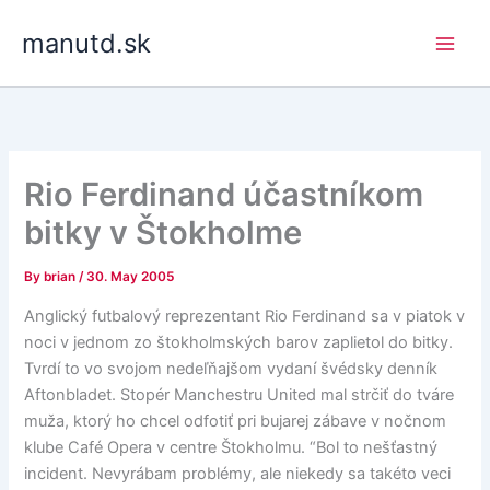
Skip
manutd.sk
to
content
Rio Ferdinand účastníkom
bitky v Štokholme
By
brian
/
30. May 2005
Anglický futbalový reprezentant Rio Ferdinand sa v piatok v
noci v jednom zo štokholmských barov zaplietol do bitky.
Tvrdí to vo svojom nedeľňajšom vydaní švédsky denník
Aftonbladet. Stopér Manchestru United mal strčiť do tváre
muža, ktorý ho chcel odfotiť pri bujarej zábave v nočnom
klube Café Opera v centre Štokholmu. “Bol to nešťastný
incident. Nevyrábam problémy, ale niekedy sa takéto veci