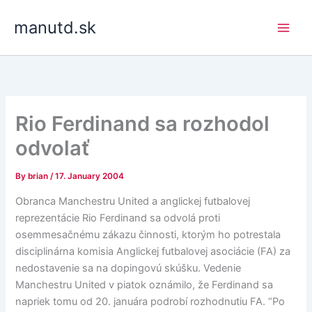
Skip
manutd.sk
to
content
Rio Ferdinand sa rozhodol
odvolať
By
brian
/
17. January 2004
Obranca Manchestru United a anglickej futbalovej
reprezentácie Rio Ferdinand sa odvolá proti
osemmesačnému zákazu činnosti, ktorým ho potrestala
disciplinárna komisia Anglickej futbalovej asociácie (FA) za
nedostavenie sa na dopingovú skúšku. Vedenie
Manchestru United v piatok oznámilo, že Ferdinand sa
napriek tomu od 20. januára podrobí rozhodnutiu FA. “Po