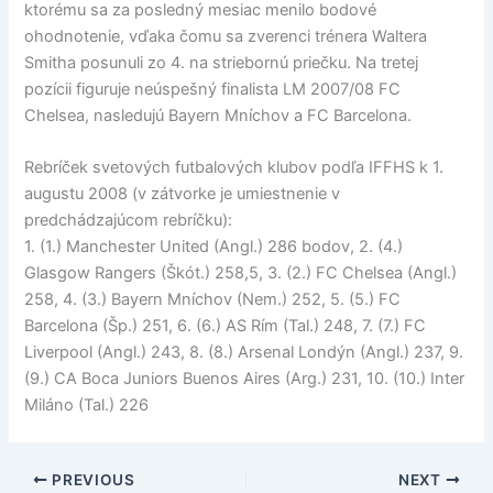
ktorému sa za posledný mesiac menilo bodové
ohodnotenie, vďaka čomu sa zverenci trénera Waltera
Smitha posunuli zo 4. na striebornú priečku. Na tretej
pozícii figuruje neúspešný finalista LM 2007/08 FC
Chelsea, nasledujú Bayern Mníchov a FC Barcelona.
Rebríček svetových futbalových klubov podľa IFFHS k 1.
augustu 2008 (v zátvorke je umiestnenie v
predchádzajúcom rebríčku):
1. (1.) Manchester United (Angl.) 286 bodov, 2. (4.)
Glasgow Rangers (Škót.) 258,5, 3. (2.) FC Chelsea (Angl.)
258, 4. (3.) Bayern Mníchov (Nem.) 252, 5. (5.) FC
Barcelona (Šp.) 251, 6. (6.) AS Rím (Tal.) 248, 7. (7.) FC
Liverpool (Angl.) 243, 8. (8.) Arsenal Londýn (Angl.) 237, 9.
(9.) CA Boca Juniors Buenos Aires (Arg.) 231, 10. (10.) Inter
Miláno (Tal.) 226
PREVIOUS
NEXT