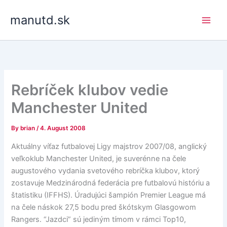
Skip
manutd.sk
to
content
Rebríček klubov vedie
Manchester United
By
brian
/
4. August 2008
Aktuálny víťaz futbalovej Ligy majstrov 2007/08, anglický
veľkoklub Manchester United, je suverénne na čele
augustového vydania svetového rebríčka klubov, ktorý
zostavuje Medzinárodná federácia pre futbalovú históriu a
štatistiku (IFFHS). Úradujúci šampión Premier League má
na čele náskok 27,5 bodu pred škótskym Glasgowom
Rangers. “Jazdci” sú jediným tímom v rámci Top10,