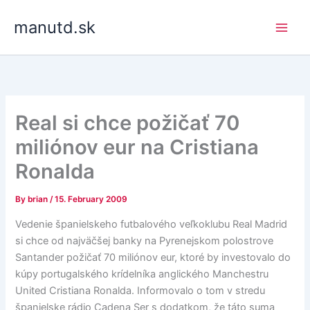
Skip
manutd.sk
to
content
Real si chce požičať 70
miliónov eur na Cristiana
Ronalda
By
brian
/
15. February 2009
Vedenie španielskeho futbalového veľkoklubu Real Madrid
si chce od najväčšej banky na Pyrenejskom polostrove
Santander požičať 70 miliónov eur, ktoré by investovalo do
kúpy portugalského krídelníka anglického Manchestru
United Cristiana Ronalda. Informovalo o tom v stredu
španielske rádio Cadena Ser s dodatkom, že táto suma