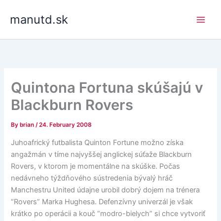
Skip
manutd.sk
to
content
Quintona Fortuna skúšajú v
Blackburn Rovers
By
brian
/
24. February 2008
Juhoafrický futbalista Quinton Fortune možno získa
angažmán v tíme najvyššej anglickej súťaže Blackburn
Rovers, v ktorom je momentálne na skúške. Počas
nedávneho týždňového sústredenia bývalý hráč
Manchestru United údajne urobil dobrý dojem na trénera
“Rovers” Marka Hughesa. Defenzívny univerzál je však
krátko po operácii a kouč “modro-bielych” si chce vytvoriť