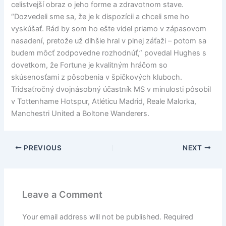
celistvejší obraz o jeho forme a zdravotnom stave.
“Dozvedeli sme sa, že je k dispozícii a chceli sme ho
vyskúšať. Rád by som ho ešte videl priamo v zápasovom
nasadení, pretože už dlhšie hral v plnej záťaži – potom sa
budem môcť zodpovedne rozhodnúť,” povedal Hughes s
dovetkom, že Fortune je kvalitným hráčom so
skúsenosťami z pôsobenia v špičkových kluboch.
Tridsaťročný dvojnásobný účastník MS v minulosti pôsobil
v Tottenhame Hotspur, Atléticu Madrid, Reale Malorka,
Manchestri United a Boltone Wanderers.
PREVIOUS
NEXT
Leave a Comment
Your email address will not be published.
Required