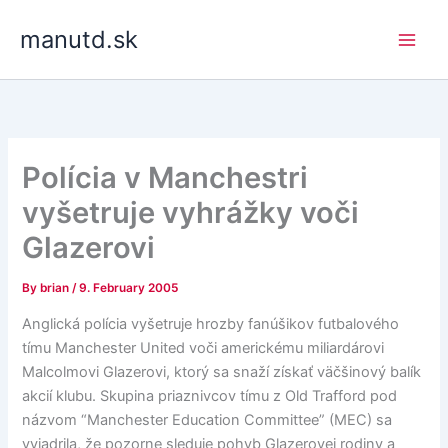
Skip
manutd.sk
to
content
Polícia v Manchestri
vyšetruje vyhrážky voči
Glazerovi
By
brian
/
9. February 2005
Anglická polícia vyšetruje hrozby fanúšikov futbalového
tímu Manchester United voči americkému miliardárovi
Malcolmovi Glazerovi, ktorý sa snaží získať väčšinový balík
akcií klubu. Skupina priaznivcov tímu z Old Trafford pod
názvom “Manchester Education Committee” (MEC) sa
vyjadrila, že pozorne sleduje pohyb Glazerovej rodiny a