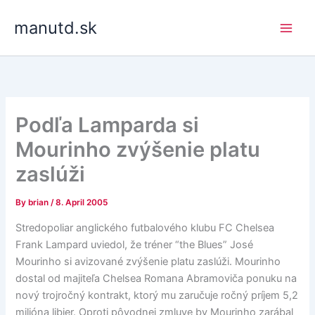
Skip
manutd.sk
to
content
Podľa Lamparda si
Mourinho zvýšenie platu
zaslúži
By
brian
/
8. April 2005
Stredopoliar anglického futbalového klubu FC Chelsea
Frank Lampard uviedol, že tréner “the Blues” José
Mourinho si avizované zvýšenie platu zaslúži. Mourinho
dostal od majiteľa Chelsea Romana Abramoviča ponuku na
nový trojročný kontrakt, ktorý mu zaručuje ročný príjem 5,2
milióna libier. Oproti pôvodnej zmluve by Mourinho zarábal