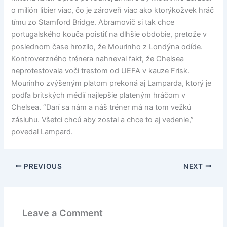
o milión libier viac, čo je zároveň viac ako ktorýkožvek hráč
tímu zo Stamford Bridge. Abramovič si tak chce
portugalského kouča poistiť na dlhšie obdobie, pretože v
poslednom čase hrozilo, že Mourinho z Londýna odíde.
Kontroverzného trénera nahneval fakt, že Chelsea
neprotestovala voči trestom od UEFA v kauze Frisk.
Mourinho zvýšeným platom prekoná aj Lamparda, ktorý je
podľa britských médií najlepšie plateným hráčom v
Chelsea. “Darí sa nám a náš tréner má na tom vežkú
zásluhu. Všetci chcú aby zostal a chce to aj vedenie,”
povedal Lampard.
PREVIOUS
NEXT
Leave a Comment