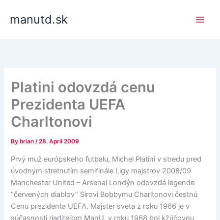
Skip
manutd.sk
to
content
Platini odovzdá cenu
Prezidenta UEFA
Charltonovi
By
brian
/
28. April 2009
Prvý muž európskeho futbalu, Michel Platini v stredu pred
úvodným stretnutím semifinále Ligy majstrov 2008/09
Manchester United – Arsenal Londýn odovzdá legende
“červených diablov” Sirovi Bobbymu Charltonovi čestnú
Cenu prezidenta UEFA. Majster sveta z roku 1966 je v
súčasnosti riaditeľom ManU, v roku 1968 bol kžúčovou