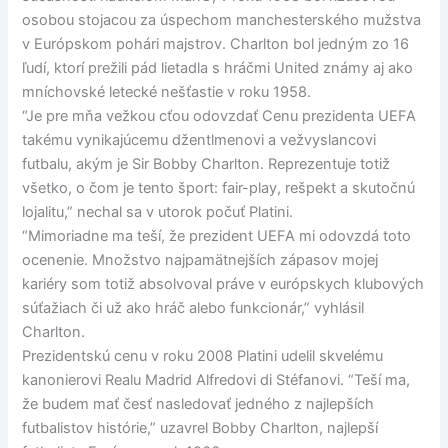
osobou stojacou za úspechom manchesterského mužstva
v Európskom pohári majstrov. Charlton bol jedným zo 16
ľudí, ktorí prežili pád lietadla s hráčmi United známy aj ako
mníchovské letecké nešťastie v roku 1958.
“Je pre mňa vežkou cťou odovzdať Cenu prezidenta UEFA
takému vynikajúcemu džentlmenovi a vežvyslancovi
futbalu, akým je Sir Bobby Charlton. Reprezentuje totiž
všetko, o čom je tento šport: fair-play, rešpekt a skutočnú
lojalitu,” nechal sa v utorok počuť Platini.
“Mimoriadne ma teší, že prezident UEFA mi odovzdá toto
ocenenie. Množstvo najpamätnejších zápasov mojej
kariéry som totiž absolvoval práve v európskych klubových
súťažiach či už ako hráč alebo funkcionár,” vyhlásil
Charlton.
Prezidentskú cenu v roku 2008 Platini udelil skvelému
kanonierovi Realu Madrid Alfredovi di Stéfanovi. “Teší ma,
že budem mať česť nasledovať jedného z najlepších
futbalistov histórie,” uzavrel Bobby Charlton, najlepší