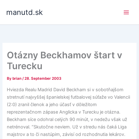
Skip
manutd.sk
to
content
Otázny Beckhamov štart v
Turecku
By
brian
/
28. September 2003
Hviezda Realu Madrid David Beckham si v sobotňajšom
stretnutí najvyššej španielskej futbalovej súťaže vo Valencii
(2:0) zranil členok a jeho účasť v dôležitom
reprezentačnom zápase Anglicka v Turecku je otázna.
Beckham síce odohral celých 90 minút, v nedežu však už
netrénoval. “Skutočne neviem. Už v stredu nás čaká Liga
majstrov a to či nastúpim, závisí od rozhodnutia lekárov.