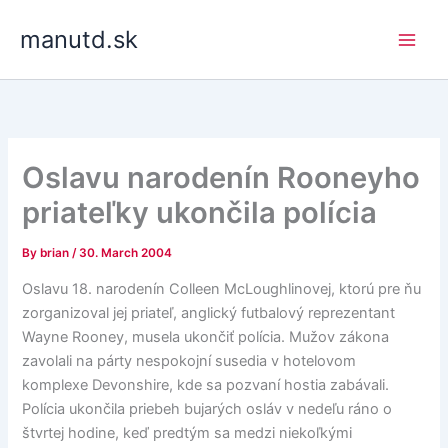
Skip
manutd.sk
to
content
Oslavu narodenín Rooneyho
priateľky ukončila polícia
By
brian
/
30. March 2004
Oslavu 18. narodenín Colleen McLoughlinovej, ktorú pre ňu
zorganizoval jej priateľ, anglický futbalový reprezentant
Wayne Rooney, musela ukončiť polícia. Mužov zákona
zavolali na párty nespokojní susedia v hotelovom
komplexe Devonshire, kde sa pozvaní hostia zabávali.
Polícia ukončila priebeh bujarých osláv v nedeľu ráno o
štvrtej hodine, keď predtým sa medzi niekoľkými