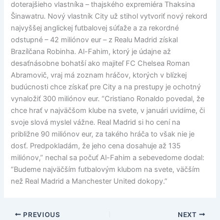
doterajšieho vlastníka – thajského expremiéra Thaksina
Šinawatru. Nový vlastník City už stihol vytvoriť nový rekord
najvyššej anglickej futbalovej súťaže a za rekordné
odstupné – 42 miliónov eur – z Realu Madrid získal
Brazílčana Robinha. Al-Fahim, ktorý je údajne až
desaťnásobne bohatší ako majiteľ FC Chelsea Roman
Abramovič, vraj má zoznam hráčov, ktorých v blízkej
budúcnosti chce získať pre City a na prestupy je ochotný
vynaložiť 300 miliónov eur. “Cristiano Ronaldo povedal, že
chce hrať v najväčšom klube na svete, v januári uvidíme, či
svoje slová myslel vážne. Real Madrid si ho cení na
približne 90 miliónov eur, za takého hráča to však nie je
dosť. Predpokladám, že jeho cena dosahuje až 135
miliónov,” nechal sa počuť Al-Fahim a sebevedome dodal:
“Budeme najväčším futbalovým klubom na svete, väčším
než Real Madrid a Manchester United dokopy.”
PREVIOUS
NEXT