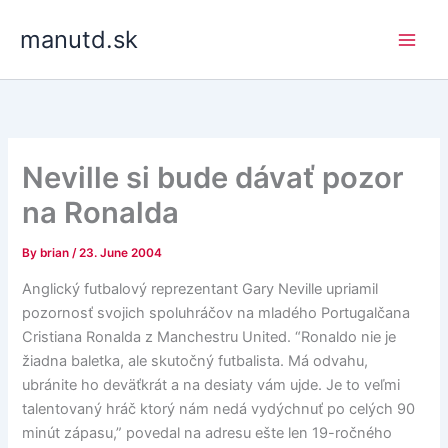
Skip
manutd.sk
to
content
Neville si bude dávať pozor
na Ronalda
By
brian
/
23. June 2004
Anglický futbalový reprezentant Gary Neville upriamil
pozornosť svojich spoluhráčov na mladého Portugalčana
Cristiana Ronalda z Manchestru United. “Ronaldo nie je
žiadna baletka, ale skutočný futbalista. Má odvahu,
ubránite ho deväťkrát a na desiaty vám ujde. Je to veľmi
talentovaný hráč ktorý nám nedá vydýchnuť po celých 90
minút zápasu,” povedal na adresu ešte len 19-ročného