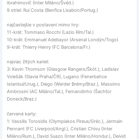
Ibrahimovič (Inter Miláno/Švéd.)
9 striel: Rui Costa (Benfica Lisabon/Portug.)
najčastejšie v postavení mimo hry:
11-krát: Tommaso Rocchi (Lazio Rím/Tal.)
10-krát: Emmanuel Adebayor (Arsenal Londýn/Togo)
9-krát: Thierry Henry (FC Barcelona/Fr.)
najviac žltých kariet:
3: Kevin Thomson (Glasgow Rangers/Škót.), Ladislav
Volešák (Slavia Praha/ČR), Lugano (Fenerbahce
Istanbul/Urug.), Diego (Werder Brémy/Braz.), Massimo
Ambrosini (AC Miláno/Tal.), Fernandinho (Šachťor
Doneck/Braz.)
červené karty:
1: Vassilis Torosidis (Olympiakos Pireus/Gréc.), Jermain
Pennant (FC Liverpool/Angl.), Cristian Chivu (Inter
Miláno/Rum.), David Suazo (Inter Miláno/Hondur.), Deivid