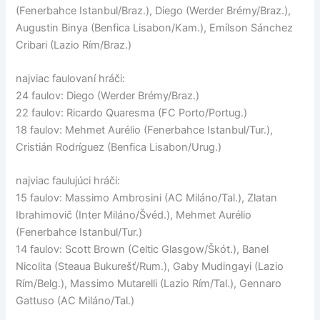
(Fenerbahce Istanbul/Braz.), Diego (Werder Brémy/Braz.),
Augustin Binya (Benfica Lisabon/Kam.), Emílson Sánchez
Cribari (Lazio Rím/Braz.)
najviac faulovaní hráči:
24 faulov: Diego (Werder Brémy/Braz.)
22 faulov: Ricardo Quaresma (FC Porto/Portug.)
18 faulov: Mehmet Aurélio (Fenerbahce Istanbul/Tur.),
Cristián Rodríguez (Benfica Lisabon/Urug.)
najviac faulujúci hráči:
15 faulov: Massimo Ambrosini (AC Miláno/Tal.), Zlatan
Ibrahimovič (Inter Miláno/Švéd.), Mehmet Aurélio
(Fenerbahce Istanbul/Tur.)
14 faulov: Scott Brown (Celtic Glasgow/Škót.), Banel
Nicolita (Steaua Bukurešť/Rum.), Gaby Mudingayi (Lazio
Rím/Belg.), Massimo Mutarelli (Lazio Rím/Tal.), Gennaro
Gattuso (AC Miláno/Tal.)