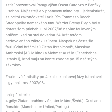
zatiaľ prezentoval Paraguajčan Óscar Cardozo z Benfiky
Lisabon. Najčastejšie v postavení mimo hry – jedenásťkrát,
sa ocitol zakončovateľ Lazia Rím Tommaso Rocchi.
Stredopoliar nemeckého tímu Werder Brémy Diego bol v
doterajšom priebehu LM 2007/08 najviac faulovaným
hráčom, keď sa stal dovedna 24-krát terčom
nedovoleného zákroku súpera. Naopak najčastejšie
faulujúcimi hráčmi sú Zlatan Ibrahimovič, Massimo
Ambrosini (AC Miláno) a Mehmet Aurélio (Fenerbahce
Istanbul), ktorí majú na konte zhodne po 15 nečistých
zákrokov.
Zaujímavé štatistiky po 4. kole skupinovej fázy futbalovej
Ligy majstrov 2007/08:
najlepší strelci:
4 góly: Zlatan Ibrahimovič (Inter Miláno/Švéd.), Cristiano
Ronaldo (Manchester United/Portug.)