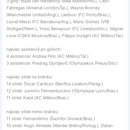
3 góly: Ruud van Nistelrooy (Real Madrid/Hol.), Cesc
Fabregas (Arsenal Londýn/Šp.), Wayne Rooney
(Manchester United/Angl.), Liedson (FC Porto/Braz.),
Lionel Messi (FC Barcelona/Arg.), Mario Gómez (VfB
Stuttgart/Nem.), Yossi Benayoun (FC Liverpool/Izr.), Vágner
Love (CSKA Moskva/Braz.), Filippo Inzaghi (AC Miláno/Tal.)
najviac asistencií pri góloch:
4 asistencie: Andrea Pirlo (AC Miláno/Tal.)
3 asistencie: Predrag Djordjevič (Olympiakos Pireus/Srb.)
najviac striel na bránku:
14 striel: Óscar Cardozo (Benfica Lisabon/Parag.)
12 striel: Juninho Pernambucano (Olympique Lyon/Braz.)
11 striel: Kaká (AC Miláno/Braz.)
najviac striel mimo bránku:
11 striel: Fernandinho (Šachťor Doneck/Braz.)
10 striel: Hugo Almeida (Werder Brémy/Portug.), Zlatan