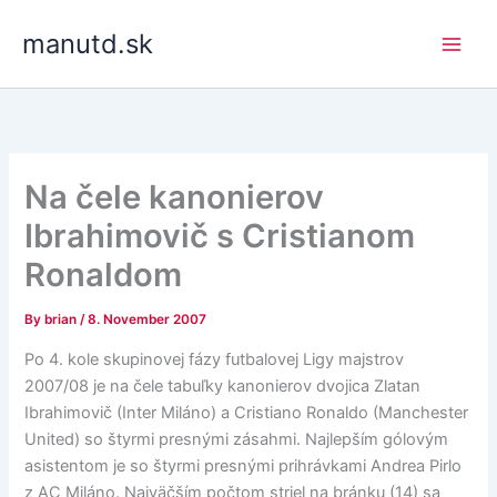
Skip
manutd.sk
to
content
Na čele kanonierov
Ibrahimovič s Cristianom
Ronaldom
By
brian
/
8. November 2007
Po 4. kole skupinovej fázy futbalovej Ligy majstrov
2007/08 je na čele tabuľky kanonierov dvojica Zlatan
Ibrahimovič (Inter Miláno) a Cristiano Ronaldo (Manchester
United) so štyrmi presnými zásahmi. Najlepším gólovým
asistentom je so štyrmi presnými prihrávkami Andrea Pirlo
z AC Miláno. Najväčším počtom striel na bránku (14) sa