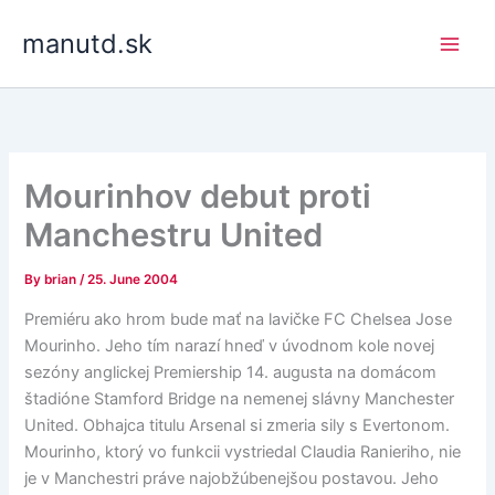
Skip
manutd.sk
to
content
Mourinhov debut proti
Manchestru United
By
brian
/
25. June 2004
Premiéru ako hrom bude mať na lavičke FC Chelsea Jose
Mourinho. Jeho tím narazí hneď v úvodnom kole novej
sezóny anglickej Premiership 14. augusta na domácom
štadióne Stamford Bridge na nemenej slávny Manchester
United. Obhajca titulu Arsenal si zmeria sily s Evertonom.
Mourinho, ktorý vo funkcii vystriedal Claudia Ranieriho, nie
je v Manchestri práve najobžúbenejšou postavou. Jeho