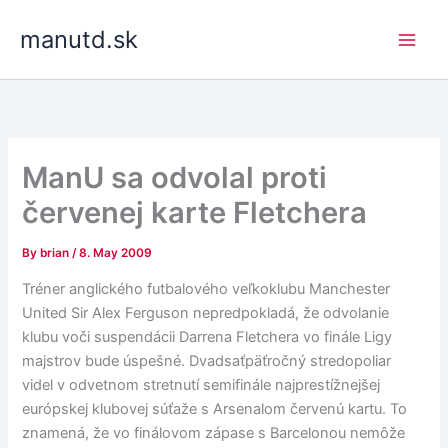
Skip
manutd.sk
to
content
ManU sa odvolal proti
červenej karte Fletchera
By
brian
/
8. May 2009
Tréner anglického futbalového veľkoklubu Manchester
United Sir Alex Ferguson nepredpokladá, že odvolanie
klubu voči suspendácii Darrena Fletchera vo finále Ligy
majstrov bude úspešné. Dvadsaťpäťročný stredopoliar
videl v odvetnom stretnutí semifinále najprestížnejšej
európskej klubovej súťaže s Arsenalom červenú kartu. To
znamená, že vo finálovom zápase s Barcelonou nemôže