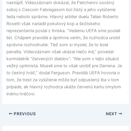
nastúpiť. Videozáznam dokázal, že Fletcherov osobný
súboj s Cescom Fabregasom bol čistý a jeho vylúčenie
teda nebolo správne. Hlavný arbiter duelu Talian Roberto
Rosetti však nariadil pokutový kop a škótskeho
reprezentanta poslal z ihriska. “Vedeniu UEFA sme poslali
list. Chápem pravidlá a úprimne verím, že rozhodca urobil
správne rozhodnutie. Tiež som si myslel, že to bola
penalta. Videozáznam však ukázal niečo iné,” povedal
kormidelník “červených diablov”. “Nie som v tejto situácii
vežký optimista. Museli sme to však urobiť pre Darrena. Je
to čestný hráč,” dodal Ferguson. Pravidlá UEFA hovoria o
tom, že trest za vylúčenie môže byť odpustený iba v tom
prípade, ak hlavný rozhodca ukáže červenú kartu omylom
inému hráčovi.
PREVIOUS
NEXT