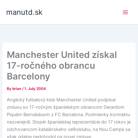
Skip
manutd.sk
to
content
Manchester United získal
17-ročného obrancu
Barcelony
By
brian
/
1. July 2004
Anglický futbalový klub Manchester United podpísal
zmluvu so 17-ročným španielskym obrancom Gerardom
Piquém Bernabéuom z FC Barcelona. Podmienky kontraktu
nezverejnili. Stopér španielskej reprezentácie do 17 rokov je
odchovancom katalánskeho veľkoklubu, na Nou Campe sa
však údajne nedohodol na novej zmluve.