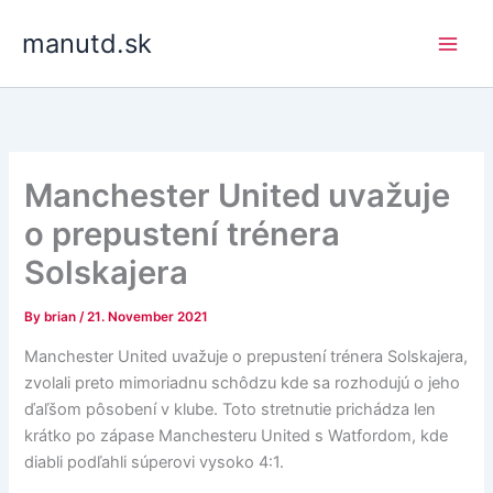
Skip
manutd.sk
to
content
Manchester United uvažuje
o prepustení trénera
Solskajera
By
brian
/
21. November 2021
Manchester United uvažuje o prepustení trénera Solskajera,
zvolali preto mimoriadnu schôdzu kde sa rozhodujú o jeho
ďaľšom pôsobení v klube. Toto stretnutie prichádza len
krátko po zápase Manchesteru United s Watfordom, kde
diabli podľahli súperovi vysoko 4:1.