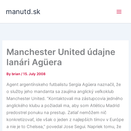
Skip
manutd.sk
to
content
Manchester United údajne
lanári Agüera
By
brian
/
15. July 2008
Agent argentínskeho futbalistu Sergia Agüera naznačil, že
o služby jeho mandanta sa zaujíma anglický veľkoklub
Manchester United. “Kontaktovali ma zástupcovia jedného
anglického klubu a požiadali ma, aby som Atléticu Madrid
predostrel ponuku na prestup. Zatiaľ nemôžem nič
konkretizovať, ide však o jeden z najlepších tímov v Európe
a nie je to Chelsea,” povedal Jose Segui. Napriek tomu, že