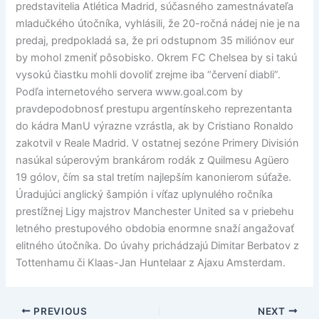
predstavitelia Atlética Madrid, súčasného zamestnávateľa
mladučkého útočníka, vyhlásili, že 20-ročná nádej nie je na
predaj, predpokladá sa, že pri odstupnom 35 miliónov eur
by mohol zmeniť pôsobisko. Okrem FC Chelsea by si takú
vysokú čiastku mohli dovoliť zrejme iba “červení diabli”.
Podľa internetového servera www.goal.com by
pravdepodobnosť prestupu argentínskeho reprezentanta
do kádra ManU výrazne vzrástla, ak by Cristiano Ronaldo
zakotvil v Reale Madrid. V ostatnej sezóne Primery División
nasúkal súperovým brankárom rodák z Quilmesu Agüero
19 gólov, čím sa stal tretím najlepším kanonierom súťaže.
Úradujúci anglický šampión i víťaz uplynulého ročníka
prestížnej Ligy majstrov Manchester United sa v priebehu
letného prestupového obdobia enormne snaží angažovať
elitného útočníka. Do úvahy prichádzajú Dimitar Berbatov z
Tottenhamu či Klaas-Jan Huntelaar z Ajaxu Amsterdam.
PREVIOUS
NEXT