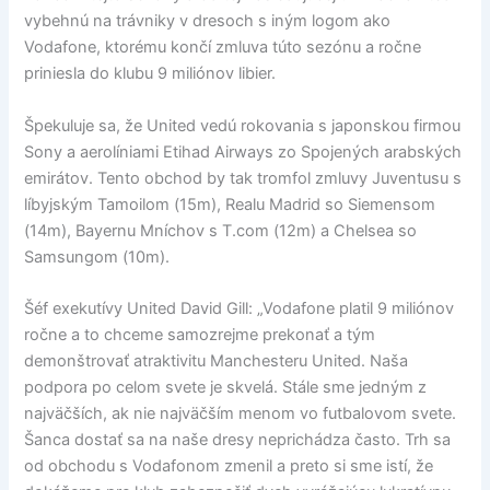
vybehnú na trávniky v dresoch s iným logom ako
Vodafone, ktorému končí zmluva túto sezónu a ročne
priniesla do klubu 9 miliónov libier.
Špekuluje sa, že United vedú rokovania s japonskou firmou
Sony a aerolíniami Etihad Airways zo Spojených arabských
emirátov. Tento obchod by tak tromfol zmluvy Juventusu s
líbyjským Tamoilom (15m), Realu Madrid so Siemensom
(14m), Bayernu Mníchov s T.com (12m) a Chelsea so
Samsungom (10m).
Šéf exekutívy United David Gill: „Vodafone platil 9 miliónov
ročne a to chceme samozrejme prekonať a tým
demonštrovať atraktivitu Manchesteru United. Naša
podpora po celom svete je skvelá. Stále sme jedným z
najväčších, ak nie najväčším menom vo futbalovom svete.
Šanca dostať sa na naše dresy neprichádza často. Trh sa
od obchodu s Vodafonom zmenil a preto si sme istí, že