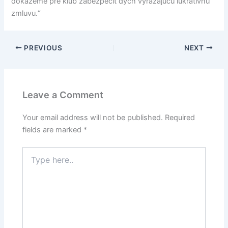
dokážeme pre klub zabezpečiť dych vyrážajúcu lukratívnu
zmluvu.“
PREVIOUS
NEXT
Leave a Comment
Your email address will not be published.
Required
fields are marked
*
Type
here..