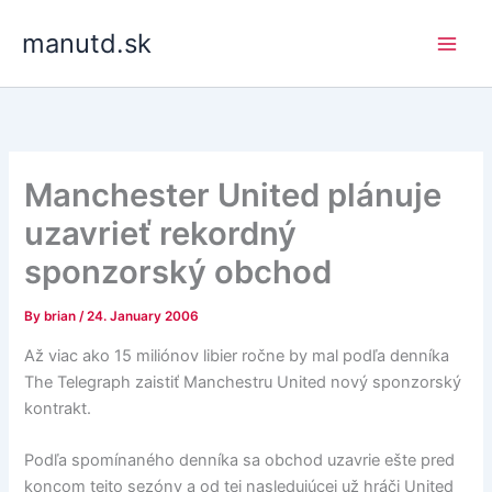
Skip
manutd.sk
to
content
Manchester United plánuje
uzavrieť rekordný
sponzorský obchod
By
brian
/
24. January 2006
Až viac ako 15 miliónov libier ročne by mal podľa denníka
The Telegraph zaistiť Manchestru United nový sponzorský
kontrakt.
Podľa spomínaného denníka sa obchod uzavrie ešte pred
koncom tejto sezóny a od tej nasledujúcej už hráči United