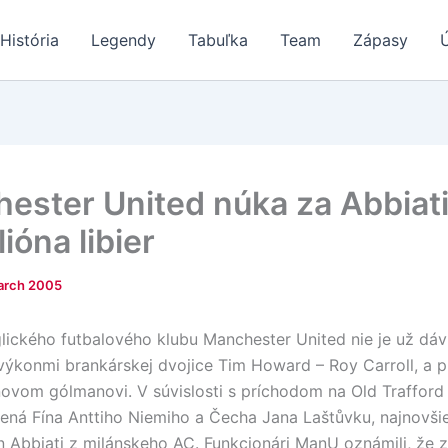
História
Legendy
Tabuľka
Team
Zápasy
ester United núka za Abbiat
lióna libier
arch 2005
lického futbalového klubu Manchester United nie je už dáv
výkonmi brankárskej dvojice Tim Howard – Roy Carroll, a p
ovom gólmanovi. V súvislosti s príchodom na Old Trafford
ená Fína Anttiho Niemiho a Čecha Jana Laštůvku, najnovšie
an Abbiati z milánskeho AC. Funkcionári ManU oznámili, že 