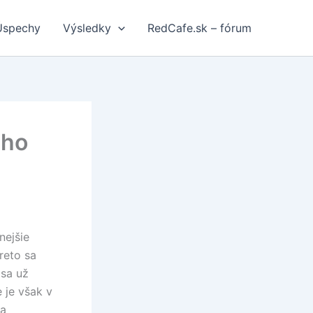
Úspechy
Výsledky
RedCafe.sk – fórum
iho
nejšie
reto sa
 sa už
 je však v
za