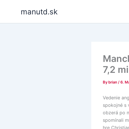
Skip
manutd.sk
to
content
Manch
7,2 mi
By
brian
/
6. M
Vedenie ang
spokojné s 
obzerá po n
spomínali m
hre Christi