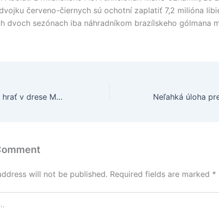
vojku červeno-čiernych sú ochotní zaplatiť 7,2 milióna libie
ch dvoch sezónach iba náhradníkom brazílskeho gólmana m
Gattuso by chcel hrať v drese Manchestru United
 Comment
address will not be published.
Required fields are marked
*