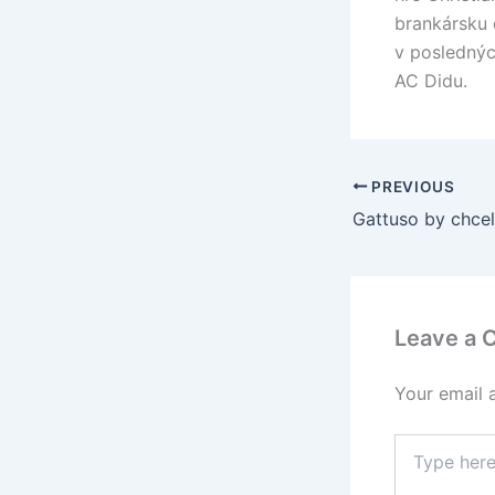
brankársku d
v posledný
AC Didu.
PREVIOUS
Leave a
Your email 
Type
here..