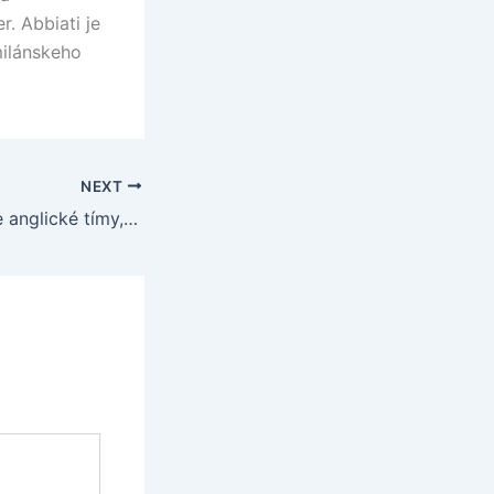
r. Abbiati je
ilánskeho
NEXT
Neľahká úloha pre anglické tímy, ešte ťažšia pre Werder