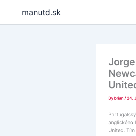
Skip
manutd.sk
to
content
Jorge
Newca
Unite
By
brian
/
24. 
Portugalský
anglického 
United. Tím