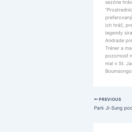
sezóne hráv
“Prostrední
preferovaný
ich hráč, p
legendy sir
Andrade pre
Tréner a ma
pozornosť n
mal v St. J
Boumsongo
PREVIOUS