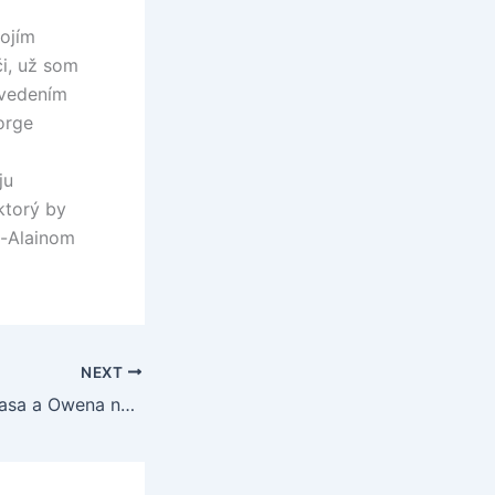
ojím
i, už som
d vedením
orge
ju
ktorý by
m-Alainom
NEXT
United sa o Casillasa a Owena nezaujíma