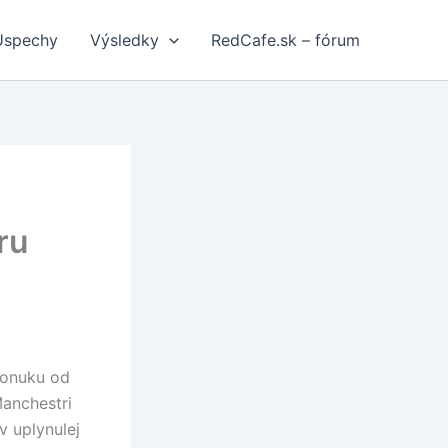
Úspechy
Výsledky
RedCafe.sk – fórum
ru
ponuku od
Manchestri
v uplynulej