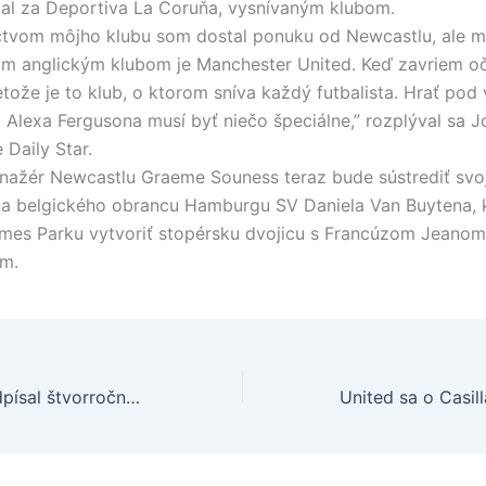
al za Deportiva La Coruňa, vysnívaným klubom.
ctvom môjho klubu som dostal ponuku od Newcastlu, ale m
m anglickým klubom je Manchester United. Keď zavriem oč
retože je to klub, o ktorom sníva každý futbalista. Hrať po
a Alexa Fergusona musí byť niečo špeciálne,” rozplýval sa J
 Daily Star.
nažér Newcastlu Graeme Souness teraz bude sústrediť svo
a belgického obrancu Hamburgu SV Daniela Van Buytena, 
ames Parku vytvoriť stopérsku dvojicu s Francúzom Jeano
m.
Park Ji-Sung podpísal štvorročnú zmluvu s Manchestrom