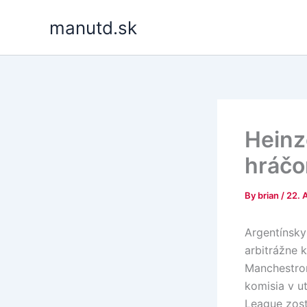
Skip
manutd.sk
to
content
Heinz
hráčo
By
brian
/
22. 
Argentínsky
arbitrážne 
Manchestrom
komisia v u
League zost