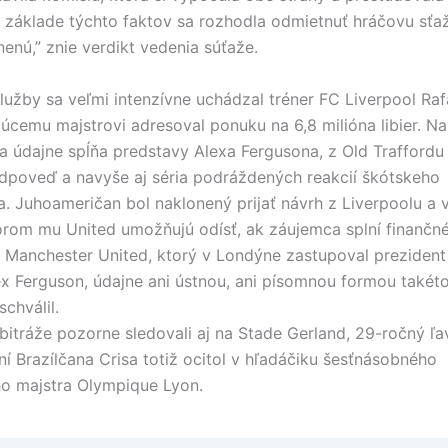
a základe týchto faktov sa rozhodla odmietnuť hráčovu sťa
enú,” znie verdikt vedenia súťaže.
lužby sa veľmi intenzívne uchádzal tréner FC Liverpool Raf
júcemu majstrovi adresoval ponuku na 6,8 milióna libier. N
a údajne spĺňa predstavy Alexa Fergusona, z Old Traffordu 
dpoveď a navyše aj séria podráždených reakcií škótskeho
a. Juhoameričan bol naklonený prijať návrh z Liverpoolu a 
torom mu United umožňujú odísť, ak záujemca splní finančn
 Manchester United, ktorý v Londýne zastupoval prezident 
lex Ferguson, údajne ani ústnou, ani písomnou formou také
chválil.
bitráže pozorne sledovali aj na Stade Gerland, 29-ročný ľ
ní Brazílčana Crisa totiž ocitol v hľadáčiku šesťnásobného
o majstra Olympique Lyon.