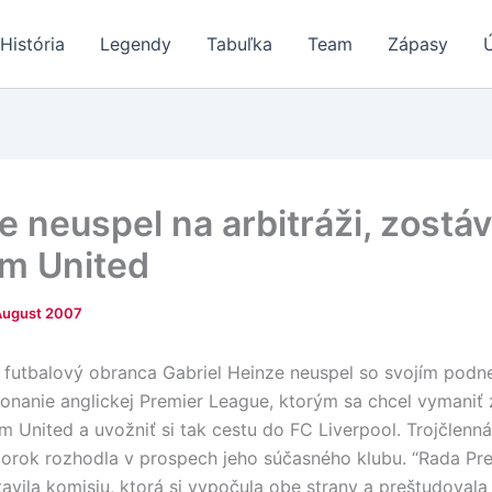
História
Legendy
Tabuľka
Team
Zápasy
e neuspel na arbitráži, zostá
m United
August 2007
 futbalový obranca Gabriel Heinze neuspel so svojím pod
konanie anglickej Premier League, ktorým sa chcel vymaniť
 United a uvožniť si tak cestu do FC Liverpool. Trojčlenná
torok rozhodla v prospech jeho súčasného klubu. “Rada Pr
avila komisiu, ktorá si vypočula obe strany a preštudoval