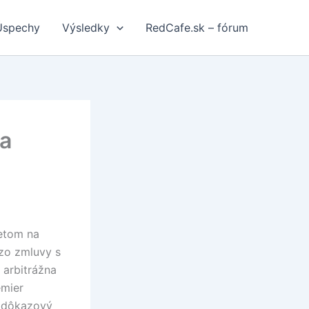
Úspechy
Výsledky
RedCafe.sk – fórum
va
netom na
 zo zmluvy s
 arbitrážna
emier
a dôkazový