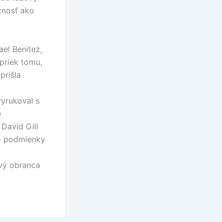
žnosť ako
ael Benitez,
apriek tomu,
prišla
vyrukoval s
é
David Gill
to podmienky
avý obranca