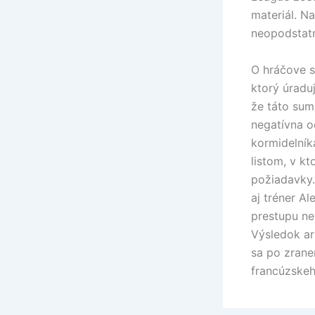
materiál. N
neopodstatn
O hráčove s
ktorý úradu
že táto sum
negatívna o
kormidelník
listom, v k
požiadavky.
aj tréner A
prestupu nes
Výsledok ar
sa po zrane
francúzskeh