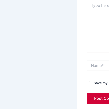
Type
here..
Name*
Save my n