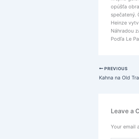
opúšťa obra
spečatený. 
Heinze vytv
Náhradou za
Podľa Le Par
PREVIOUS
Kahna na Old Tr
Leave a
Your email 