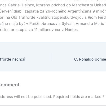
nca Gabriel Heinze, ktorého odchod do Manchestru United
Červení diabli zaplatia za 26-ročného Argentínčana 9 milió
orí na Old Trafforde kvalitnú stopérsku dvojicu s Riom Fer
ňho majú byť v Paríži obrancovia Sylvain Armand a Mario 
isien prestúpia za 11 miliónov eur z Nantes.
afforde nechcú
 Comment
address will not be published.
Required fields are marked
*