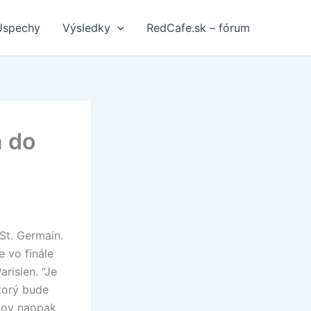
Úspechy
Výsledky
RedCafe.sk – fórum
n do
St. Germain.
 vo finále
arisien. “Je
torý bude
ncov naopak