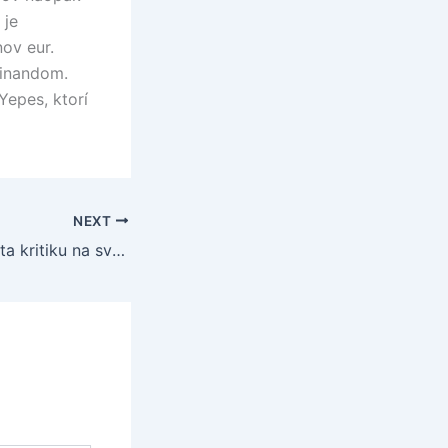
 je
nov eur.
dinandom.
Yepes, ktorí
NEXT
C. Ronaldo odmieta kritiku na svoju adresu