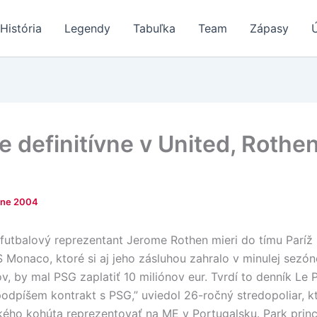
História
Legendy
Tabuľka
Team
Zápasy
e definitívne v United, Rothe
une 2004
futbalový reprezentant Jerome Rothen mieri do tímu Paríž 
 Monaco, ktoré si aj jeho zásluhou zahralo v minulej sezóne
v, by mal PSG zaplatiť 10 miliónov eur. Tvrdí to denník Le P
podpíšem kontrakt s PSG,” uviedol 26-ročný stredopoliar, k
ského kohúta reprezentovať na ME v Portugalsku. Park pri