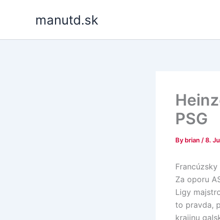
Skip
manutd.sk
to
content
Heinz
PSG
By
brian
/
8. J
Francúzsky 
Za oporu AS
Ligy majstro
to pravda, 
krajinu gal