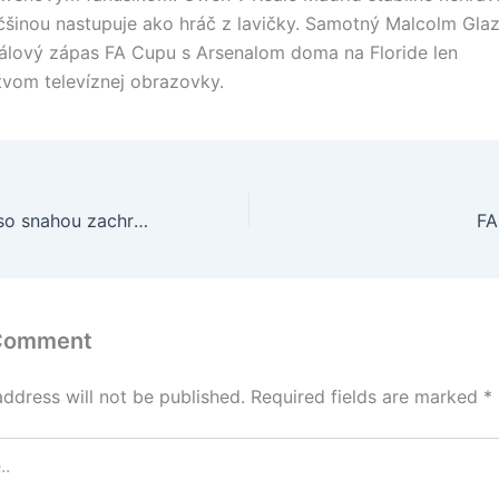
šinou nastupuje ako hráč z lavičky. Samotný Malcolm Gla
nálový zápas FA Cupu s Arsenalom doma na Floride len
tvom televíznej obrazovky.
United i Arsenal so snahou zachrániť sezónu ziskom FA Cup-u
FA
 Comment
address will not be published.
Required fields are marked
*