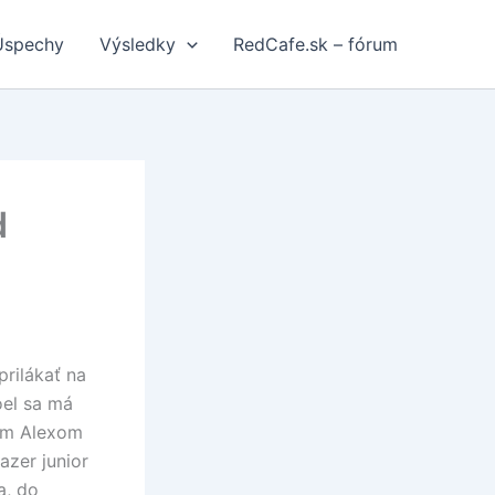
Úspechy
Výsledky
RedCafe.sk – fórum
d
rilákať na
oel sa má
rom Alexom
azer junior
a, do