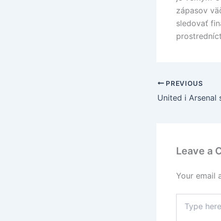
zápasov väč
sledovať fi
prostredníc
PREVIOUS
Leave a
Your email 
Type
here..