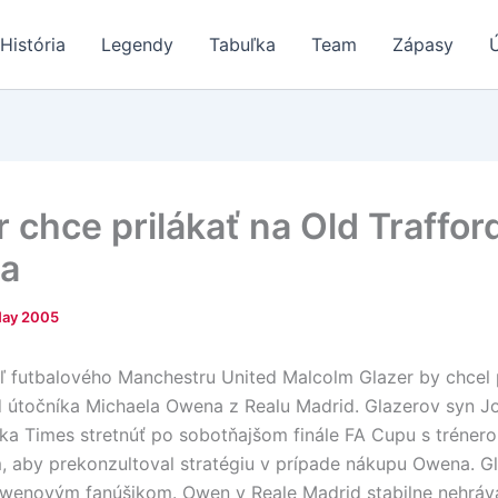
História
Legendy
Tabuľka
Team
Zápasy
 chce prilákať na Old Traffor
a
May 2005
ľ futbalového Manchestru United Malcolm Glazer by chcel p
d útočníka Michaela Owena z Realu Madrid. Glazerov syn J
ka Times stretnúť po sobotňajšom finále FA Cupu s tréne
 aby prekonzultoval stratégiu v prípade nákupu Owena. Gl
wenovým fanúšikom. Owen v Reale Madrid stabilne nehráv