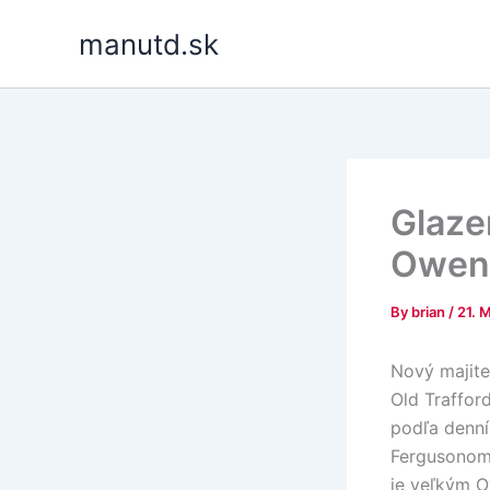
Skip
manutd.sk
to
content
Glazer
Owen
By
brian
/
21. 
Nový majite
Old Traffor
podľa denní
Fergusonom,
je veľkým O