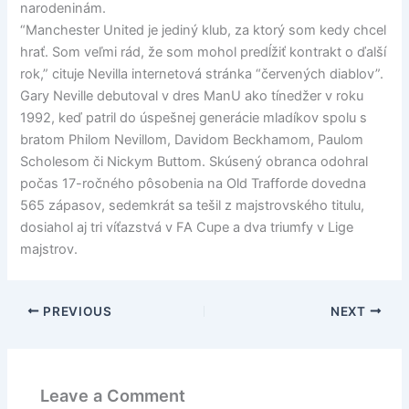
narodeninám.
“Manchester United je jediný klub, za ktorý som kedy chcel
hrať. Som veľmi rád, že som mohol predĺžiť kontrakt o ďalší
rok,” cituje Nevilla internetová stránka “červených diablov”.
Gary Neville debutoval v dres ManU ako tínedžer v roku
1992, keď patril do úspešnej generácie mladíkov spolu s
bratom Philom Nevillom, Davidom Beckhamom, Paulom
Scholesom či Nickym Buttom. Skúsený obranca odohral
počas 17-ročného pôsobenia na Old Trafforde dovedna
565 zápasov, sedemkrát sa tešil z majstrovského titulu,
dosiahol aj tri víťazstvá v FA Cupe a dva triumfy v Lige
majstrov.
PREVIOUS
NEXT
Leave a Comment