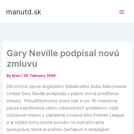
Skip
manutd.sk
to
content
Gary Neville podpísal novú
zmluvu
By
brian
/
20. February 2009
Dlhoročná opora anglického futbalového klubu Manchester
United Gary Neville podpísala v piatok ročné predĺženie
zmluvy. Tridsaťštyriročný pravý bek si po 18-mesačnej
pauze zapríčinenej sériou zdravotných problémov opäť
vybojoval miesto v základnej zostave lídra Premier League
a aj vďaka tomu dostal ponuku na pokračovanie
spolupráce, ktoré je preňho darčekom k stredajším