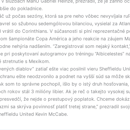
 v službách ManU Gabriel Heinze, prezradil, že je zaňho o
lbšie do pokladnice.
č už počas sezóny, ktorá sa pre neho vôbec nevyvíjala ruľ
vrel so sžubnou sedemgólovou bilanciou, vysielal za Atlant
 vrátil do Corinthians. V súčasnosti si plní reprezentačné p
kom šampionáte Copa América a jeho reakcie na záujem M
odne nehýria nadšením. “Zaregistroval som nejaký kontakt,”
e pri poskytovaní autogramov po tréningu “Albicelestes” na
é stretnutie s Mexikom.
vených diablov” zatiaľ ešte viac posilnil vieru Sheffieldu Uni
áchranu ešte neodzvonilo a podnet na vyšší súd sa môže sk
Ak som to správne pochopil, išlo by o istý druh hosťovania,
ch rokov stál 3 milióny libier. Ak je reč o takejto vysokej
presvedčí, že nejde o prestupový poplatok. Chceme dokáza
zmi sa skrýva povinnosť platiť tretej strane,” prezradil svoj
heffieldu United Kevin McCabe.