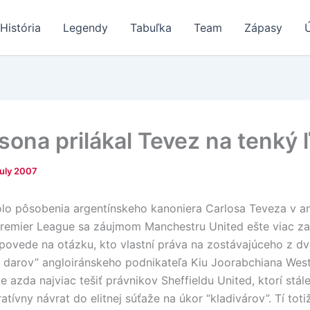
História
Legendy
Tabuľka
Team
Zápasy
sona prilákal Tevez na tenký 
July 2007
olo pôsobenia argentínskeho kanoniera Carlosa Teveza v an
Premier League sa záujmom Manchestru United ešte viac za
povede na otázku, kto vlastní práva na zostávajúceho z dv
 darov” angloiránskeho podnikateľa Kiu Joorabchiana We
 azda najviac tešiť právnikov Sheffieldu United, ktorí stál
atívny návrat do elitnej súťaže na úkor “kladivárov”. Tí totiž