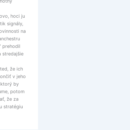
chotný
ovo, hoci ju
ik signály,
ovinnosti na
anchestru
 prehodil
 stredajšie
ted, že ich
ončiť v jeho
 ktorý by
 sume, potom
ť, že za
u stratégiu