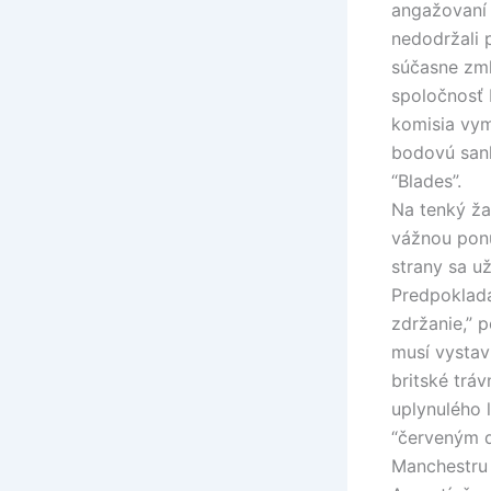
angažovaní 
nedodržali 
súčasne zml
spoločnosť 
komisia vyme
bodovú sank
“Blades”.
Na tenký žad
vážnou ponu
strany sa u
Predpoklada
zdržanie,” 
musí vystav
britské tráv
uplynulého 
“červeným d
Manchestru 