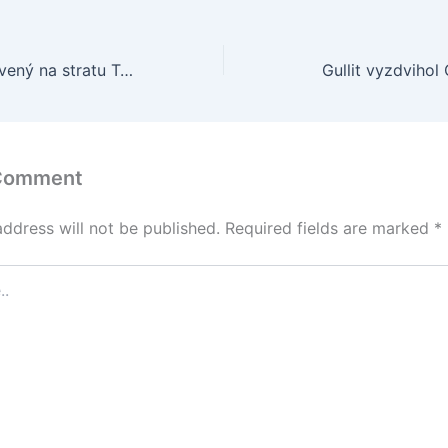
West Ham pripravený na stratu Teveza, angažoval Bellamyho
Gullit vyzdvihol
 Comment
address will not be published.
Required fields are marked
*