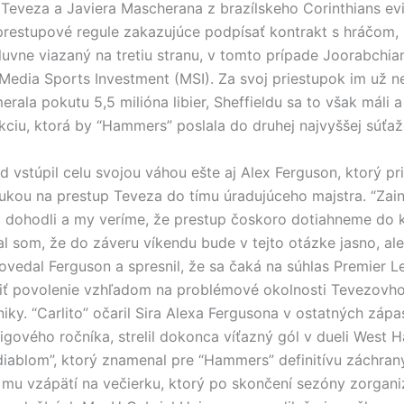
Teveza a Javiera Mascherana z brazílskeho Corinthians ev
prestupové regule zakazujúce podpísať kontrakt s hráčom, 
uvne viazaný na tretiu stranu, v tomto prípade Joorabchi
Media Sports Investment (MSI). Za svoj priestupok im už n
rala pokutu 5,5 milióna libier, Sheffieldu sa to však máli a
ciu, ktorá by “Hammers” poslala do druhej najvyššej súťa
 vstúpil celu svojou váhou ešte aj Alex Ferguson, ktorý pri
kou na prestup Teveza do tímu úradujúceho majstra. “Zai
ž dohodli a my veríme, že prestup čoskoro dotiahneme do 
l som, že do záveru víkendu bude v tejto otázke jasno, ale
povedal Ferguson a spresnil, že sa čaká na súhlas Premier L
iť povolenie vzhľadom na problémové okolnosti Tevezovho
niky. “Carlito” očaril Sira Alexa Fergusona v ostatných záp
ligového ročníka, strelil dokonca víťazný gól v dueli West 
iablom”, ktorý znamenal pre “Hammers” definitívu záchrany
mu vzápätí na večierku, ktorý po skončení sezóny zorgani