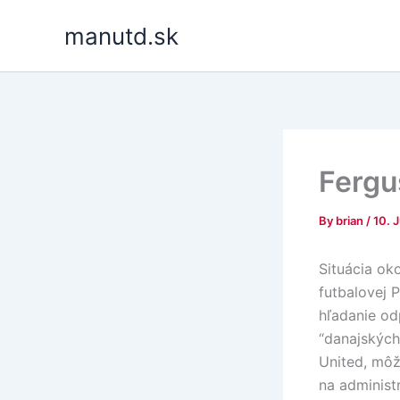
Skip
manutd.sk
to
content
Fergu
By
brian
/
10. 
Situácia ok
futbalovej 
hľadanie od
“danajských
United, môže
na administr