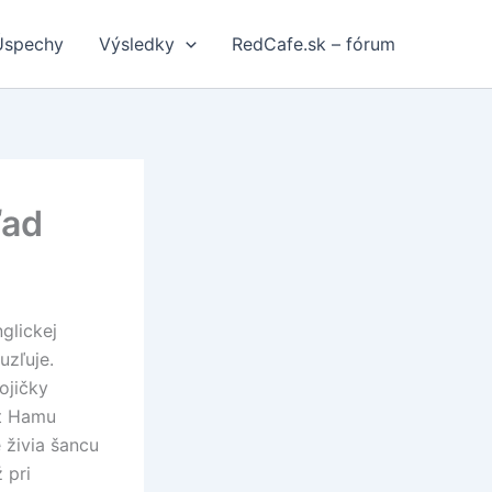
Úspechy
Výsledky
RedCafe.sk – fórum
ľad
glickej
uzľuje.
ojičky
st Hamu
e živia šancu
 pri