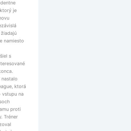
identne
ktorý je
anovu
ezávislá
 žiadajú
že namiesto
šiel s
nteresované
konca.
 nastalo
eague, ktorá
 vstupu na
asoch
Hamu proti
. Tréner
zoval