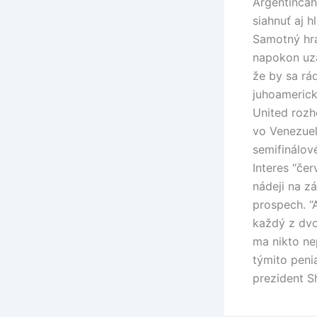
Argentínčan
siahnuť aj h
Samotný hrá
napokon uza
že by sa rád
juhoameric
United rozh
vo Venezuel
semifinálov
Interes “čer
nádeji na z
prospech. “
každý z dvo
ma nikto ne
týmito penia
prezident S