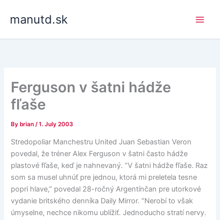
Skip
manutd.sk
to
content
Ferguson v šatni hádže
fľaše
By
brian
/
1. July 2003
Stredopoliar Manchestru United Juan Sebastian Veron
povedal, že tréner Alex Ferguson v šatni často hádže
plastové fľaše, keď je nahnevaný. “V šatni hádže fľaše. Raz
som sa musel uhnúť pre jednou, ktorá mi preletela tesne
popri hlave,” povedal 28-ročný Argentínčan pre utorkové
vydanie britského denníka Daily Mirror. “Nerobí to však
úmyselne, nechce nikomu ublížiť. Jednoducho stratí nervy.