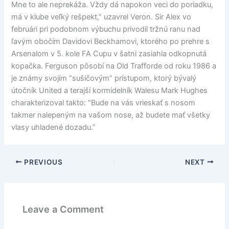
Mne to ale neprekáža. Vždy dá napokon veci do poriadku,
má v klube veľký rešpekt,” uzavrel Veron. Sir Alex vo
februári pri podobnom výbuchu privodil tržnú ranu nad
ľavým obočím Davidovi Beckhamovi, ktorého po prehre s
Arsenalom v 5. kole FA Cupu v šatni zasiahla odkopnutá
kopačka. Ferguson pôsobí na Old Trafforde od roku 1986 a
je známy svojím “sušičovým” prístupom, ktorý bývalý
útočník United a terajší kormidelník Walesu Mark Hughes
charakterizoval takto: “Bude na vás vrieskať s nosom
takmer nalepeným na vašom nose, až budete mať všetky
vlasy uhladené dozadu.”
PREVIOUS
NEXT
Leave a Comment