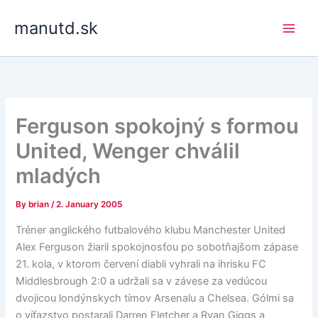
Skip
manutd.sk
to
content
Ferguson spokojný s formou
United, Wenger chválil
mladých
By
brian
/
2. January 2005
Tréner anglického futbalového klubu Manchester United
Alex Ferguson žiaril spokojnosťou po sobotňajšom zápase
21. kola, v ktorom červení diabli vyhrali na ihrisku FC
Middlesbrough 2:0 a udržali sa v závese za vedúcou
dvojicou londýnskych tímov Arsenalu a Chelsea. Gólmi sa
o víťazstvo postarali Darren Fletcher a Ryan Giggs a