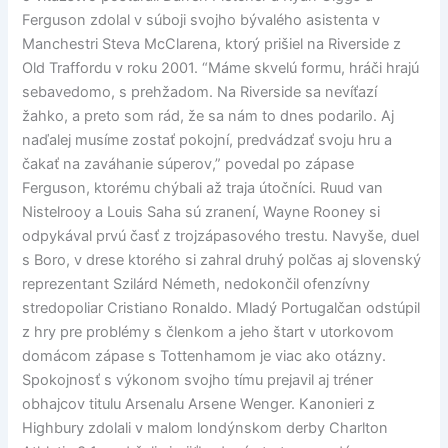
Ferguson zdolal v súboji svojho bývalého asistenta v
Manchestri Steva McClarena, ktorý prišiel na Riverside z
Old Traffordu v roku 2001. “Máme skvelú formu, hráči hrajú
sebavedomo, s prehžadom. Na Riverside sa nevíťazí
žahko, a preto som rád, že sa nám to dnes podarilo. Aj
naďalej musíme zostať pokojní, predvádzať svoju hru a
čakať na zaváhanie súperov,” povedal po zápase
Ferguson, ktorému chýbali až traja útočníci. Ruud van
Nistelrooy a Louis Saha sú zranení, Wayne Rooney si
odpykával prvú časť z trojzápasového trestu. Navyše, duel
s Boro, v drese ktorého si zahral druhý polčas aj slovenský
reprezentant Szilárd Németh, nedokončil ofenzívny
stredopoliar Cristiano Ronaldo. Mladý Portugalčan odstúpil
z hry pre problémy s členkom a jeho štart v utorkovom
domácom zápase s Tottenhamom je viac ako otázny.
Spokojnosť s výkonom svojho tímu prejavil aj tréner
obhajcov titulu Arsenalu Arsene Wenger. Kanonieri z
Highbury zdolali v malom londýnskom derby Charlton