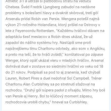
Athletic 3:1 a udržali si päťbodovú stratu na vedúcu
Chelsea. Švéd Fredrik Ljungberg zabudol na nedávne
problémy s bolesťami hlavy a dvakrát skóroval, tretí gól
Arsenalu pridal Robin van Persie. Wengera potešil najmä
výkon 21-ročného Holanďana, ktorý prišiel na Ostrovy v
lete z Feyenoordu Rotterdam. “Každému hráčovi dávam na
adaptáciu šesť mesiacov a Robin dnes ukázal, že už
zapadol do nášho systému hry. Nastúpili sme proti
najsilnejšiemu tímu Charltonu odvtedy, ako som v Anglicku,
a preto ma teší, že to hráči zvládli,” konštatoval po zápase
Wenger, ktorý opäť ukázal vieru v mladých hráčov. Arsenal
dohrával duel v zostave so siedmimi hráčmi vo veku od 18
do 21 rokov. Podpísali sa pod to aj zranenia, keď chýbali
Lauren, Robert Pires a duel nedohral Sol Campbell. Tréner
Charltonu Alan Curbishley sa po stretnutí sťažoval na
rozhodcu. “Druhý gól súpera padol z ofsajdu. Mimo hry boli
van Persie aj Henry. Bol to kľúčový moment zápasu,
rozhodcovia urobili chybu,” hneval sa Curbishley.