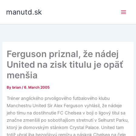
Skip
manutd.sk
to
content
Ferguson priznal, že nádej
United na zisk titulu je opäť
menšia
By
brian
/
6. March 2005
Tréner anglického prvoligového futbalového klubu
Manchestru United Sir Alex Ferguson vyhlásil, že nádeje
jeho tímu na dostihnutie FC Chelsea v boji o ligový titul sa
značne zmenšili po sobotňajšom stretnutí v Selhurst Parku,
ktorý je domovským stánkom Crystal Palace. United tam
totiž uhral iba bezgólovú remízu a náskok Chelsea na čele