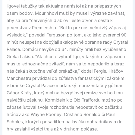
ligovej tabužky tak aktuálne narástol až na priepastných
osem bodov. Mourinhovi muži by museli výrazne zaváhať,
aby sa pre “červených diablov” ešte otvorila cesta k
prvenstvu v Premiership. “Bol to pre nás veľmi zlý zápas aj
výsledok,” povedal Ferguson po tom, ako jeho zverenci 90
minút neúspešne dobýjali skalopevné obranné rady Crystal
Palace. Domáci navyše od 64. minúty hrali bez vylúčeného
Gréka Lakisa. “Ak chcete vyhrať ligu, v takýchto zápasoch
musíte jednoznačne zvíťaziť, nám sa to nepodarilo a teraz
nás čaká skutočne veľká prekážka,” dodal Fergie. Hráčov
Manchestru privádzal do zúfalstva fantastickými zákrokmi
v bránke Crystal Palace maďarský reprezentačný gólman
Gábor Király, ktorý mal na bezgólovej remíze svojho tímu
najväčšiu zásluhu. Kormidelník z Old Traffordu možno po
zápase ľutoval svoje rozhodnutie nepostaviť od začiatku
hráčov ako Wayne Rooney, Cristiano Ronaldo či Paul
Scholes, ktorých posadil len na lavičku náhradníkov a do
hry zasiahli všetci traja až v druhom polčase.