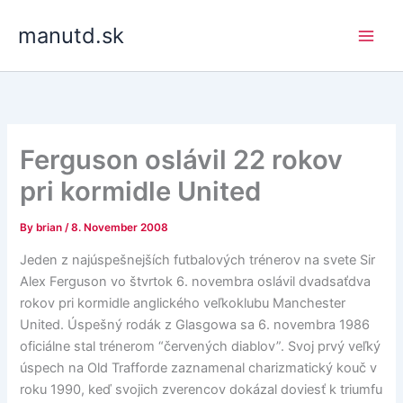
Skip
manutd.sk
to
content
Ferguson oslávil 22 rokov
pri kormidle United
By
brian
/
8. November 2008
Jeden z najúspešnejších futbalových trénerov na svete Sir
Alex Ferguson vo štvrtok 6. novembra oslávil dvadsaťdva
rokov pri kormidle anglického veľkoklubu Manchester
United. Úspešný rodák z Glasgowa sa 6. novembra 1986
oficiálne stal trénerom “červených diablov”. Svoj prvý veľký
úspech na Old Trafforde zaznamenal charizmatický kouč v
roku 1990, keď svojich zverencov dokázal doviesť k triumfu