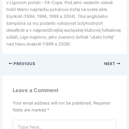
v Ligovom pohári – FA-Cupe. Pod jeho vedením získali
hráči ManU najstaršiu pohárovú trofej na svete ešte
štyrikrát (1994, 1996, 1999 a 2004). Titul anglického
šampióna sa mu podarilo vybojovať úctyhodných
desaťkrát a v najprestížnejšej európskej klubovej futbalovej
súťaži, Lige majstrov, jeho zverenci dvíhali “ušatú trofej”
nad hlavu dvakrát (1999 a 2008).
PREVIOUS
NEXT
Leave a Comment
Your email address will not be published.
Required
fields are marked
*
Type
here..