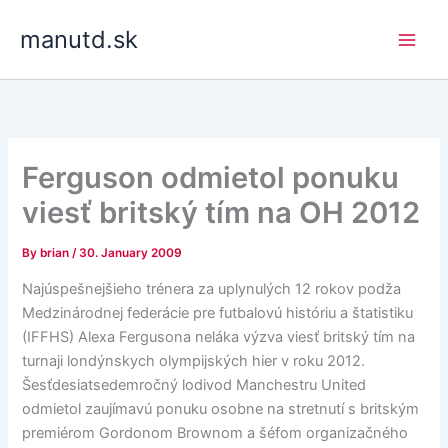
Skip
manutd.sk
to
content
Ferguson odmietol ponuku
viesť britský tím na OH 2012
By
brian
/
30. January 2009
Najúspešnejšieho trénera za uplynulých 12 rokov podža
Medzinárodnej federácie pre futbalovú históriu a štatistiku
(IFFHS) Alexa Fergusona neláka výzva viesť britský tím na
turnaji londýnskych olympijských hier v roku 2012.
Šesťdesiatsedemročný lodivod Manchestru United
odmietol zaujímavú ponuku osobne na stretnutí s britským
premiérom Gordonom Brownom a šéfom organizačného