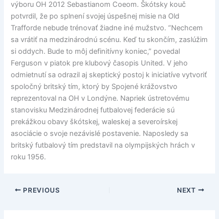
výboru OH 2012 Sebastianom Coeom. Škótsky kouč
potvrdil, že po splnení svojej úspešnej misie na Old
Trafforde nebude trénovať žiadne iné mužstvo. “Nechcem
sa vrátiť na medzinárodnú scénu. Keď tu skončím, zaslúžim
si oddych. Bude to môj definitívny koniec,” povedal
Ferguson v piatok pre klubový časopis United. V jeho
odmietnutí sa odrazil aj skeptický postoj k iniciatíve vytvoriť
spoločný britský tím, ktorý by Spojené krážovstvo
reprezentoval na OH v Londýne. Napriek ústretovému
stanovisku Medzinárodnej futbalovej federácie sú
prekážkou obavy škótskej, waleskej a severoírskej
asociácie o svoje nezávislé postavenie. Naposledy sa
britský futbalový tím predstavil na olympijských hrách v
roku 1956.
PREVIOUS
NEXT