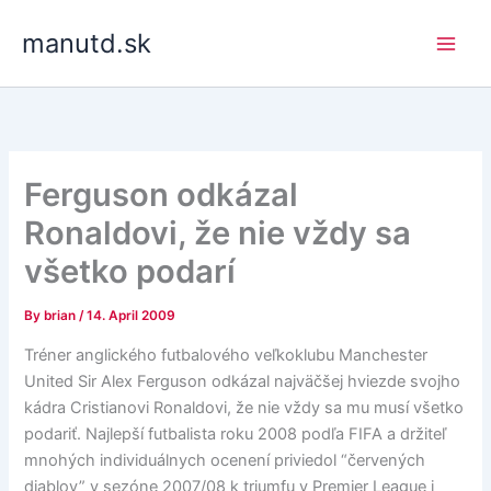
Skip
manutd.sk
to
content
Ferguson odkázal
Ronaldovi, že nie vždy sa
všetko podarí
By
brian
/
14. April 2009
Tréner anglického futbalového veľkoklubu Manchester
United Sir Alex Ferguson odkázal najväčšej hviezde svojho
kádra Cristianovi Ronaldovi, že nie vždy sa mu musí všetko
podariť. Najlepší futbalista roku 2008 podľa FIFA a držiteľ
mnohých individuálnych ocenení priviedol “červených
diablov” v sezóne 2007/08 k triumfu v Premier League i