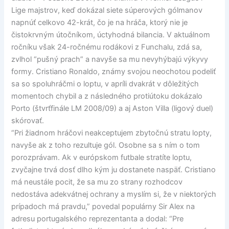
Lige majstrov, keď dokázal siete súperových gólmanov
napnúť celkovo 42-krát, čo je na hráča, ktorý nie je
čistokrvným útočníkom, úctyhodná bilancia. V aktuálnom
ročníku však 24-ročnému rodákovi z Funchalu, zdá sa,
zvlhol “pušný prach” a navyše sa mu nevyhýbajú výkyvy
formy. Cristiano Ronaldo, známy svojou neochotou podeliť
sa so spoluhráčmi o loptu, v apríli dvakrát v dôležitých
momentoch chybil a z následného protiútoku dokázalo
Porto (štvrťfinále LM 2008/09) a aj Aston Villa (ligový duel)
skórovať.
“Pri žiadnom hráčovi neakceptujem zbytočnú stratu lopty,
navyše ak z toho rezultuje gól. Osobne sa s ním o tom
porozprávam. Ak v európskom futbale stratíte loptu,
zvyčajne trvá dosť dlho kým ju dostanete naspäť. Cristiano
má neustále pocit, že sa mu zo strany rozhodcov
nedostáva adekvátnej ochrany a myslím si, že v niektorých
prípadoch má pravdu,” povedal populárny Sir Alex na
adresu portugalského reprezentanta a dodal: “Pre