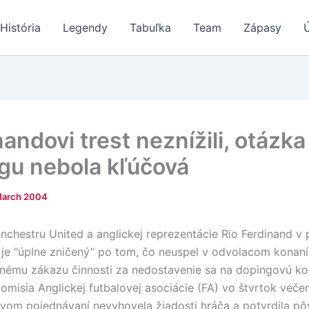
História
Legendy
Tabuľka
Team
Zápasy
andovi trest neznížili, otázka
gu nebola kľúčová
March 2004
chestru United a anglickej reprezentácie Rio Ferdinand v 
 je “úplne zničený” po tom, čo neuspel v odvolacom konaní
mu zákazu činnosti za nedostavenie sa na dopingovú kon
komisia Anglickej futbalovej asociácie (FA) vo štvrtok veče
vom pojednávaní nevyhovela žiadosti hráča a potvrdila pô