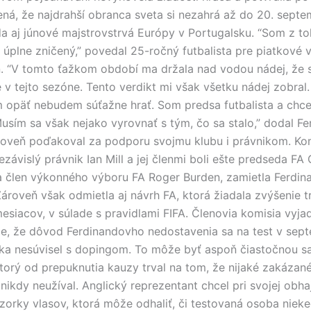
ná, že najdrahší obranca sveta si nezahrá až do 20. septe
a aj júnové majstrovstrvá Európy v Portugalsku. “Som z to
 úplne zničený,” povedal 25-ročný futbalista pre piatkové 
. “V tomto ťažkom období ma držala nad vodou nádej, že 
 v tejto sezóne. Tento verdikt mi však všetku nádej zobra
m opäť nebudem súťažne hrať. Som predsa futbalista a chc
Musím sa však nejako vyrovnať s tým, čo sa stalo,” dodal Fe
roveň poďakoval za podporu svojmu klubu i právnikom. Komi
závislý právnik Ian Mill a jej členmi boli ešte predseda FA
 člen výkonného výboru FA Roger Burden, zamietla Ferdi
Zároveň však odmietla aj návrh FA, ktorá žiadala zvýšenie t
esiacov, v súlade s pravidlami FIFA. Členovia komisia vyjadr
e, že dôvod Ferdinandovho nedostavenia sa na test v sept
ka nesúvisel s dopingom. To môže byť aspoň čiastočnou sa
ktorý od prepuknutia kauzy trval na tom, že nijaké zakázan
 nikdy neužíval. Anglický reprezentant chcel pri svojej obha
vzorky vlasov, ktorá môže odhaliť, či testovaná osoba nieke