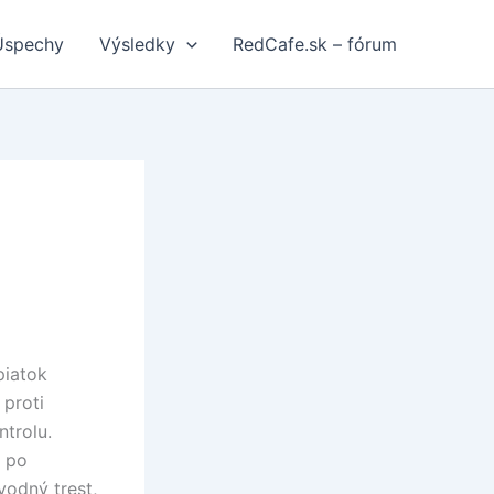
Úspechy
Výsledky
RedCafe.sk – fórum
piatok
 proti
trolu.
r po
vodný trest,