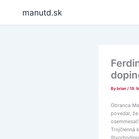
Skip
manutd.sk
to
content
Ferdin
dopin
By
brian
/
19. 
Obranca Man
povedal, že
osemmesačné
Trojčlenná 
štvorhodino