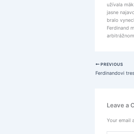
užívala mäk
jasne najav
bralo vynec
Ferdinand m
arbitrážnom
PREVIOUS
Ferdinandovi tres
Leave a
Your email 
Type