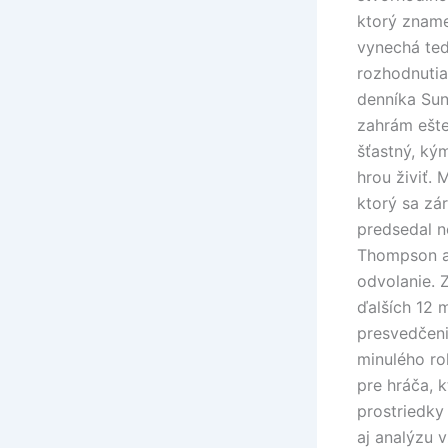
ktorý zname
vynechá ted
rozhodnutia
denníka Sun
zahrám ešte
šťastný, ký
hrou živiť. 
ktorý sa zá
predsedal ne
Thompson a
odvolanie. 
ďalších 12 m
presvedčeni
minulého ro
pre hráča, 
prostriedky
aj analýzu 