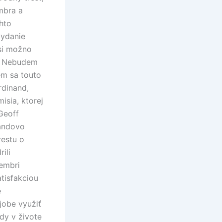
mbra a
hto
vydanie
si možno
l. Nebudem
em sa touto
rdinand,
sia, ktorej
 Geoff
nandovo
restu o
ili
embri
tisfakciou
é
jobe využiť
dy v živote