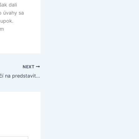
šak dali
o úvahy sa
tupok.
om
NEXT
Rio Ferdinand útočí na predstaviteľov FA