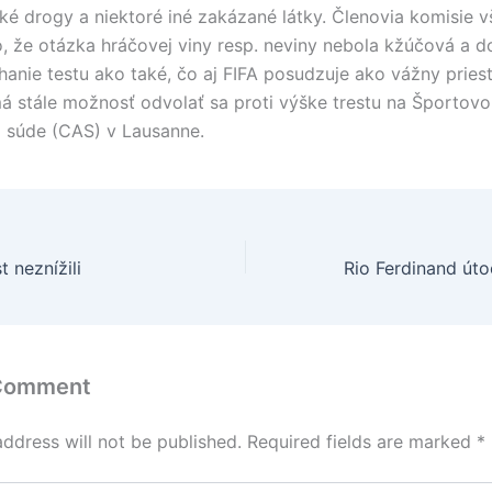
ké drogy a niektoré iné zakázané látky. Členovia komisie v
o, že otázka hráčovej viny resp. neviny nebola kžúčová a d
hanie testu ako také, čo aj FIFA posudzuje ako vážny pries
á stále možnosť odvolať sa proti výške trestu na Športov
 súde (CAS) v Lausanne.
t neznížili
 Comment
address will not be published.
Required fields are marked
*