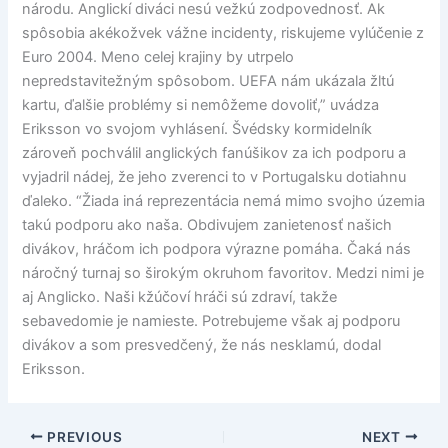
národu. Anglickí diváci nesú vežkú zodpovednosť. Ak
spôsobia akékožvek vážne incidenty, riskujeme vylúčenie z
Euro 2004. Meno celej krajiny by utrpelo
nepredstavitežným spôsobom. UEFA nám ukázala žltú
kartu, ďalšie problémy si nemôžeme dovoliť,” uvádza
Eriksson vo svojom vyhlásení. Švédsky kormidelník
zároveň pochválil anglických fanúšikov za ich podporu a
vyjadril nádej, že jeho zverenci to v Portugalsku dotiahnu
ďaleko. “Žiada iná reprezentácia nemá mimo svojho územia
takú podporu ako naša. Obdivujem zanietenosť našich
divákov, hráčom ich podpora výrazne pomáha. Čaká nás
náročný turnaj so širokým okruhom favoritov. Medzi nimi je
aj Anglicko. Naši kžúčoví hráči sú zdraví, takže
sebavedomie je namieste. Potrebujeme však aj podporu
divákov a som presvedčený, že nás nesklamú, dodal
Eriksson.
PREVIOUS
NEXT