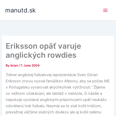
Skip
manutd.sk
to
content
Eriksson opäť varuje
anglických rowdies
By
brian
/
7. June 2004
Tréner anglickej futbalovej reprezentácie Sven Göran
Eriksson znovu vyzval fanúšikov Albionu, aby sa počas ME
v Portugalsku vyvarovali akýchkoľvek výtržností. “Žijeme
vo vežkom očakávaní, ale taktiež v neistote, či násilie a
nepokoje vyvolané anglickými priaznivcami opäť neukážu
odvrátenú tvár futbalu. Nesmie sa to stať kvôli hráčom,
prevažnej väčšine slušných divákov ale aj kvôli celému