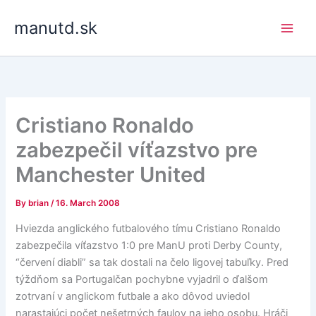
Skip
manutd.sk
to
content
Cristiano Ronaldo
zabezpečil víťazstvo pre
Manchester United
By
brian
/
16. March 2008
Hviezda anglického futbalového tímu Cristiano Ronaldo
zabezpečila víťazstvo 1:0 pre ManU proti Derby County,
“červení diabli” sa tak dostali na čelo ligovej tabuľky. Pred
týždňom sa Portugalčan pochybne vyjadril o ďalšom
zotrvaní v anglickom futbale a ako dôvod uviedol
narastajúci počet nešetrných faulov na jeho osobu. Hráči