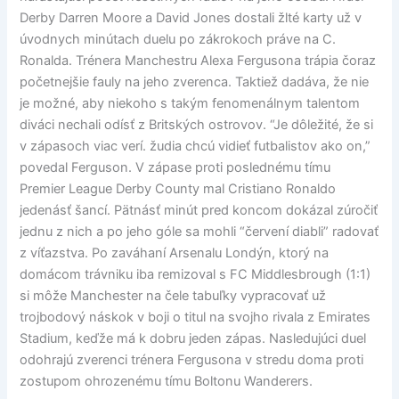
Derby Darren Moore a David Jones dostali žlté karty už v
úvodnych minútach duelu po zákrokoch práve na C.
Ronalda. Trénera Manchestru Alexa Fergusona trápia čoraz
početnejšie fauly na jeho zverenca. Taktiež dadáva, že nie
je možné, aby niekoho s takým fenomenálnym talentom
diváci nechali odísť z Britských ostrovov. “Je dôležité, že si
v zápasoch viac verí. žudia chcú vidieť futbalistov ako on,”
povedal Ferguson. V zápase proti poslednému tímu
Premier League Derby County mal Cristiano Ronaldo
jedenásť šancí. Pätnásť minút pred koncom dokázal zúročiť
jednu z nich a po jeho góle sa mohli “červení diabli” radovať
z víťazstva. Po zaváhaní Arsenalu Londýn, ktorý na
domácom trávniku iba remizoval s FC Middlesbrough (1:1)
si môže Manchester na čele tabuľky vypracovať už
trojbodový náskok v boji o titul na svojho rivala z Emirates
Stadium, keďže má k dobru jeden zápas. Nasledujúci duel
odohrajú zverenci trénera Fergusona v stredu doma proti
zostupom ohrozenému tímu Boltonu Wanderers.