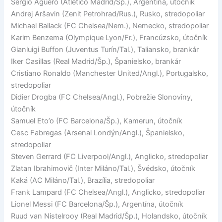
Sergio Agüero (Atlético Madrid/Šp.), Argentína, útočník
Andrej Aršavin (Zenit Petrohrad/Rus.), Rusko, stredopoliar
Michael Ballack (FC Chelsea/Nem.), Nemecko, stredopoliar
Karim Benzema (Olympique Lyon/Fr.), Francúzsko, útočník
Gianluigi Buffon (Juventus Turín/Tal.), Taliansko, brankár
Iker Casillas (Real Madrid/Šp.), Španielsko, brankár
Cristiano Ronaldo (Manchester United/Angl.), Portugalsko,
stredopoliar
Didier Drogba (FC Chelsea/Angl.), Pobrežie Slonoviny,
útočník
Samuel Eto’o (FC Barcelona/Šp.), Kamerun, útočník
Cesc Fabregas (Arsenal Londýn/Angl.), Španielsko,
stredopoliar
Steven Gerrard (FC Liverpool/Angl.), Anglicko, stredopoliar
Zlatan Ibrahimovič (Inter Miláno/Tal.), Švédsko, útočník
Kaká (AC Miláno/Tal.), Brazília, stredopoliar
Frank Lampard (FC Chelsea/Angl.), Anglicko, stredopoliar
Lionel Messi (FC Barcelona/Šp.), Argentína, útočník
Ruud van Nistelrooy (Real Madrid/Šp.), Holandsko, útočník