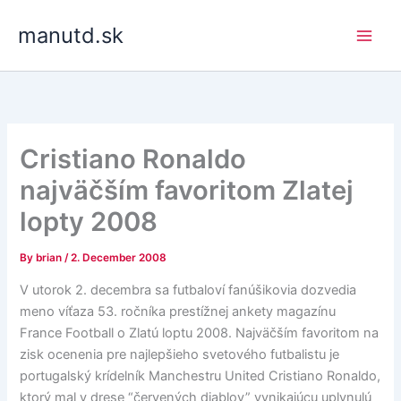
Skip
manutd.sk
to
content
Cristiano Ronaldo
najväčším favoritom Zlatej
lopty 2008
By
brian
/
2. December 2008
V utorok 2. decembra sa futbaloví fanúšikovia dozvedia
meno víťaza 53. ročníka prestížnej ankety magazínu
France Football o Zlatú loptu 2008. Najväčším favoritom na
zisk ocenenia pre najlepšieho svetového futbalistu je
portugalský krídelník Manchestru United Cristiano Ronaldo,
ktorý mal v drese “červených diablov” vynikajúcu uplynulú