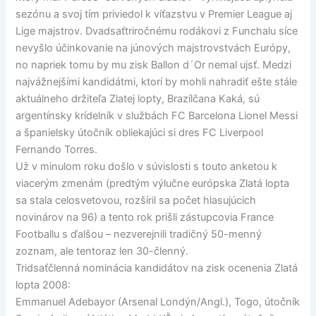
sezónu a svoj tím priviedol k víťazstvu v Premier League aj
Lige majstrov. Dvadsaťtriročnému rodákovi z Funchalu síce
nevyšlo účinkovanie na júnových majstrovstvách Európy,
no napriek tomu by mu zisk Ballon d´Or nemal ujsť. Medzi
najvážnejšími kandidátmi, ktorí by mohli nahradiť ešte stále
aktuálneho držiteľa Zlatej lopty, Brazílčana Kaká, sú
argentínsky krídelník v službách FC Barcelona Lionel Messi
a španielsky útočník obliekajúci si dres FC Liverpool
Fernando Torres.
Už v minulom roku došlo v súvislosti s touto anketou k
viacerým zmenám (predtým výlučne európska Zlatá lopta
sa stala celosvetovou, rozšíril sa počet hlasujúcich
novinárov na 96) a tento rok prišli zástupcovia France
Footballu s ďalšou – nezverejnili tradičný 50-menný
zoznam, ale tentoraz len 30-členný.
Tridsaťčlenná nominácia kandidátov na zisk ocenenia Zlatá
lopta 2008:
Emmanuel Adebayor (Arsenal Londýn/Angl.), Togo, útočník