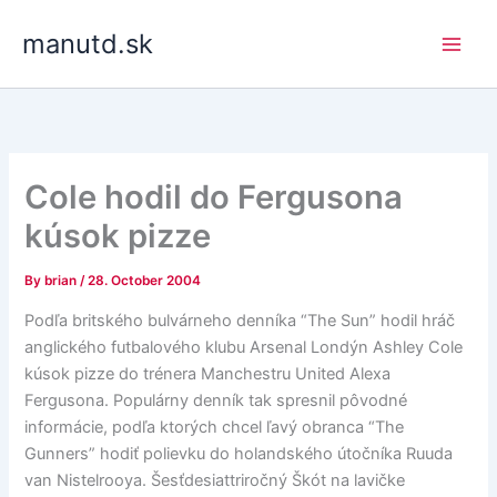
Skip
manutd.sk
to
content
Cole hodil do Fergusona
kúsok pizze
By
brian
/
28. October 2004
Podľa britského bulvárneho denníka “The Sun” hodil hráč
anglického futbalového klubu Arsenal Londýn Ashley Cole
kúsok pizze do trénera Manchestru United Alexa
Fergusona. Populárny denník tak spresnil pôvodné
informácie, podľa ktorých chcel ľavý obranca “The
Gunners” hodiť polievku do holandského útočníka Ruuda
van Nistelrooya. Šesťdesiattriročný Škót na lavičke