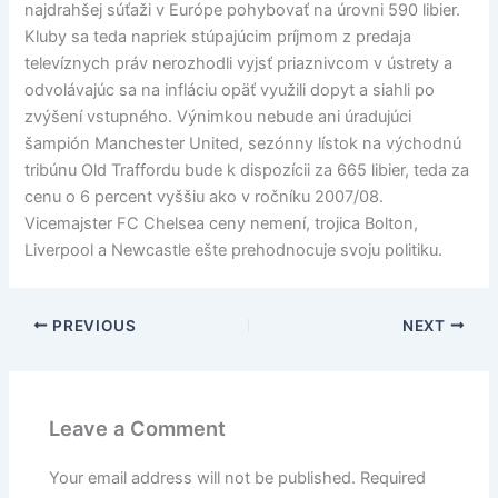
najdrahšej súťaži v Európe pohybovať na úrovni 590 libier.
Kluby sa teda napriek stúpajúcim príjmom z predaja
televíznych práv nerozhodli vyjsť priaznivcom v ústrety a
odvolávajúc sa na infláciu opäť využili dopyt a siahli po
zvýšení vstupného. Výnimkou nebude ani úradujúci
šampión Manchester United, sezónny lístok na východnú
tribúnu Old Traffordu bude k dispozícii za 665 libier, teda za
cenu o 6 percent vyššiu ako v ročníku 2007/08.
Vicemajster FC Chelsea ceny nemení, trojica Bolton,
Liverpool a Newcastle ešte prehodnocuje svoju politiku.
PREVIOUS
NEXT
Leave a Comment
Your email address will not be published.
Required