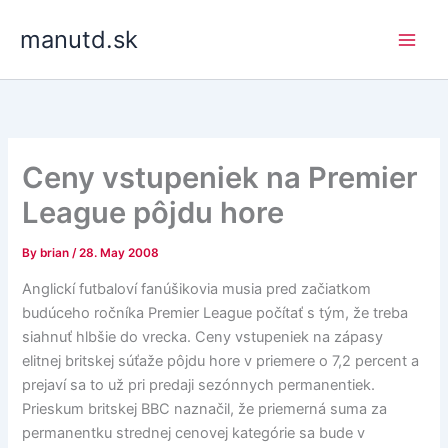
Skip
manutd.sk
to
content
Ceny vstupeniek na Premier
League pôjdu hore
By
brian
/
28. May 2008
Anglickí futbaloví fanúšikovia musia pred začiatkom
budúceho ročníka Premier League počítať s tým, že treba
siahnuť hlbšie do vrecka. Ceny vstupeniek na zápasy
elitnej britskej súťaže pôjdu hore v priemere o 7,2 percent a
prejaví sa to už pri predaji sezónnych permanentiek.
Prieskum britskej BBC naznačil, že priemerná suma za
permanentku strednej cenovej kategórie sa bude v