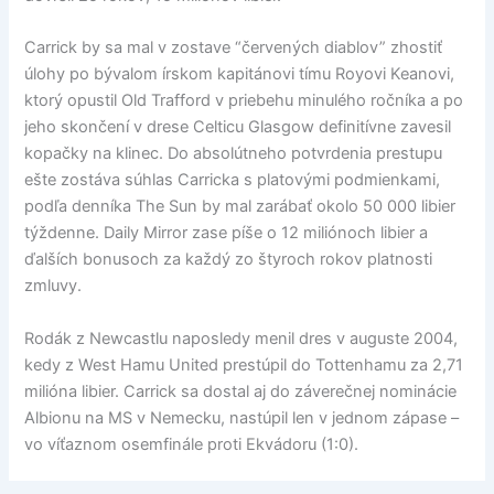
Carrick by sa mal v zostave “červených diablov” zhostiť
úlohy po bývalom írskom kapitánovi tímu Royovi Keanovi,
ktorý opustil Old Trafford v priebehu minulého ročníka a po
jeho skončení v drese Celticu Glasgow definitívne zavesil
kopačky na klinec. Do absolútneho potvrdenia prestupu
ešte zostáva súhlas Carricka s platovými podmienkami,
podľa denníka The Sun by mal zarábať okolo 50 000 libier
týždenne. Daily Mirror zase píše o 12 miliónoch libier a
ďalších bonusoch za každý zo štyroch rokov platnosti
zmluvy.
Rodák z Newcastlu naposledy menil dres v auguste 2004,
kedy z West Hamu United prestúpil do Tottenhamu za 2,71
milióna libier. Carrick sa dostal aj do záverečnej nominácie
Albionu na MS v Nemecku, nastúpil len v jednom zápase –
vo víťaznom osemfinále proti Ekvádoru (1:0).