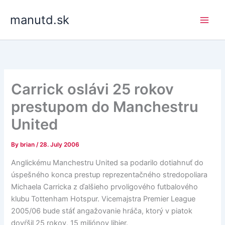
Skip
manutd.sk
to
content
Carrick oslávi 25 rokov
prestupom do Manchestru
United
By
brian
/
28. July 2006
Anglickému Manchestru United sa podarilo dotiahnuť do
úspešného konca prestup reprezentačného stredopoliara
Michaela Carricka z ďalšieho prvoligového futbalového
klubu Tottenham Hotspur. Vicemajstra Premier League
2005/06 bude stáť angažovanie hráča, ktorý v piatok
dovŕšil 25 rokov, 15 miliónov libier.