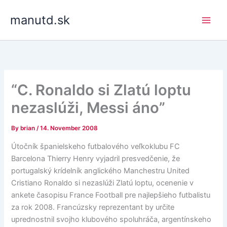
Skip
manutd.sk
to
content
“C. Ronaldo si Zlatú loptu
nezaslúži, Messi áno”
By
brian
/
14. November 2008
Útočník španielskeho futbalového veľkoklubu FC
Barcelona Thierry Henry vyjadril presvedčenie, že
portugalský krídelník anglického Manchestru United
Cristiano Ronaldo si nezaslúži Zlatú loptu, ocenenie v
ankete časopisu France Football pre najlepšieho futbalistu
za rok 2008. Francúzsky reprezentant by určite
uprednostnil svojho klubového spoluhráča, argentínskeho