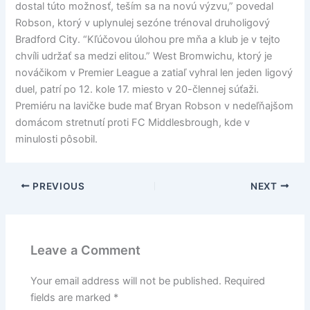
dostal túto možnosť, teším sa na novú výzvu,” povedal
Robson, ktorý v uplynulej sezóne trénoval druholigový
Bradford City. “Kľúčovou úlohou pre mňa a klub je v tejto
chvíli udržať sa medzi elitou.” West Bromwichu, ktorý je
nováčikom v Premier League a zatiaľ vyhral len jeden ligový
duel, patrí po 12. kole 17. miesto v 20-člennej súťaži.
Premiéru na lavičke bude mať Bryan Robson v nedeľňajšom
domácom stretnutí proti FC Middlesbrough, kde v
minulosti pôsobil.
PREVIOUS
NEXT
Leave a Comment
Your email address will not be published.
Required
fields are marked
*