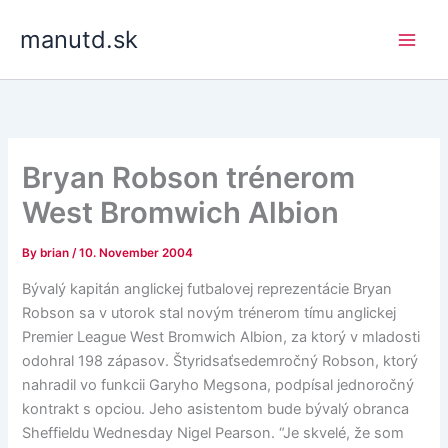
Skip
manutd.sk
to
content
Bryan Robson trénerom
West Bromwich Albion
By
brian
/
10. November 2004
Bývalý kapitán anglickej futbalovej reprezentácie Bryan
Robson sa v utorok stal novým trénerom tímu anglickej
Premier League West Bromwich Albion, za ktorý v mladosti
odohral 198 zápasov. Štyridsaťsedemročný Robson, ktorý
nahradil vo funkcii Garyho Megsona, podpísal jednoročný
kontrakt s opciou. Jeho asistentom bude bývalý obranca
Sheffieldu Wednesday Nigel Pearson. “Je skvelé, že som