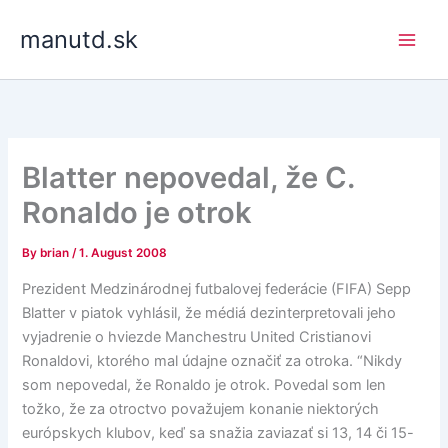
Skip
manutd.sk
to
content
Blatter nepovedal, že C.
Ronaldo je otrok
By
brian
/
1. August 2008
Prezident Medzinárodnej futbalovej federácie (FIFA) Sepp
Blatter v piatok vyhlásil, že médiá dezinterpretovali jeho
vyjadrenie o hviezde Manchestru United Cristianovi
Ronaldovi, ktorého mal údajne označiť za otroka. “Nikdy
som nepovedal, že Ronaldo je otrok. Povedal som len
tožko, že za otroctvo považujem konanie niektorých
európskych klubov, keď sa snažia zaviazať si 13, 14 či 15-