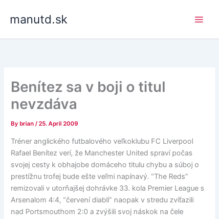
Skip
manutd.sk
to
content
Benítez sa v boji o titul
nevzdáva
By
brian
/
25. April 2009
Tréner anglického futbalového veľkoklubu FC Liverpool
Rafael Benítez verí, že Manchester United spraví počas
svojej cesty k obhajobe domáceho titulu chybu a súboj o
prestížnu trofej bude ešte veľmi napínavý. “The Reds”
remizovali v utorňajšej dohrávke 33. kola Premier League s
Arsenalom 4:4, “červení diabli” naopak v stredu zvíťazili
nad Portsmouthom 2:0 a zvýšili svoj náskok na čele