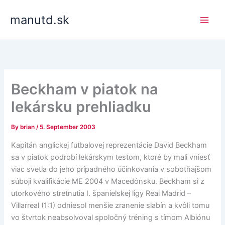
Skip
manutd.sk
to
content
Beckham v piatok na
lekársku prehliadku
By
brian
/
5. September 2003
Kapitán anglickej futbalovej reprezentácie David Beckham
sa v piatok podrobí lekárskym testom, ktoré by mali vniesť
viac svetla do jeho prípadného účinkovania v sobotňajšom
súboji kvalifikácie ME 2004 v Macedónsku. Beckham si z
utorkového stretnutia I. španielskej ligy Real Madrid –
Villarreal (1:1) odniesol menšie zranenie slabín a kvôli tomu
vo štvrtok neabsolvoval spoločný tréning s tímom Albiónu