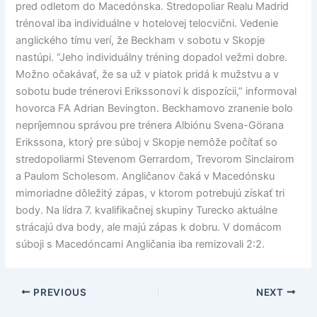
pred odletom do Macedónska. Stredopoliar Realu Madrid
trénoval iba individuálne v hotelovej telocvični. Vedenie
anglického tímu verí, že Beckham v sobotu v Skopje
nastúpi. “Jeho individuálny tréning dopadol vežmi dobre.
Možno očakávať, že sa už v piatok pridá k mužstvu a v
sobotu bude trénerovi Erikssonovi k dispozícii,” informoval
hovorca FA Adrian Bevington. Beckhamovo zranenie bolo
nepríjemnou správou pre trénera Albiónu Svena-Görana
Erikssona, ktorý pre súboj v Skopje nemôže počítať so
stredopoliarmi Stevenom Gerrardom, Trevorom Sinclairom
a Paulom Scholesom. Angličanov čaká v Macedónsku
mimoriadne dôležitý zápas, v ktorom potrebujú získať tri
body. Na lídra 7. kvalifikačnej skupiny Turecko aktuálne
strácajú dva body, ale majú zápas k dobru. V domácom
súboji s Macedóncami Angličania iba remizovali 2:2.
PREVIOUS
NEXT