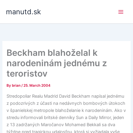
Skip
manutd.sk
to
content
Beckham blahoželal k
narodeninám jednému z
teroristov
By
brian
/
25. March 2004
Stredopoliar Realu Madrid David Beckham napísal jednému
z podozrivých z účasti na nedávnych bombových útokoch
v španielskej metropole blahoželanie k narodeninám. Ako v
stredu informovali britské denníky Sun a Daily Mirror, jeden
z 13 zadržaných Maročanov Mohamed Bekkali sa dva
týždne pred tragickou udalosťou, ktorá si vyžiadala vyše