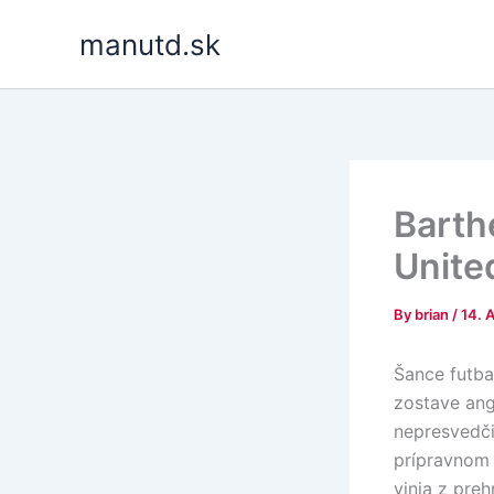
Skip
manutd.sk
to
content
Barth
Unite
By
brian
/
14. 
Šance futba
zostave ang
nepresvedč
prípravnom 
vinia z pre