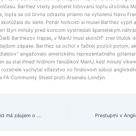
olčasu. Barthez vtedy podcenil lobovanú loptu útočníka M
, lopta sa od brvna odrazila priamo na vyholenú hlavu Fra
 skotúžala do siete. Pohár horkosti si musel Barthez vypiť 
eri štyri minúty pred koncom vystriedali španielskym náhr
Ďalší Barthezov trapas, v ManU musí skončiť” znel titulok 
dajšom zápase. Barthez sa ocitol v ťažkej pozícii potom, a
 diablov” angažovalo amerického reprezentačného gólama
n sa stal ihneď hrdinom fanúšikov ManU, keď minulý víken
rozstrele vychytal víťazstvo vo finálovom súboji anglické
 FA Community Shield proti Arsenalu Londýn.
Manchester United má záujem o Salgada