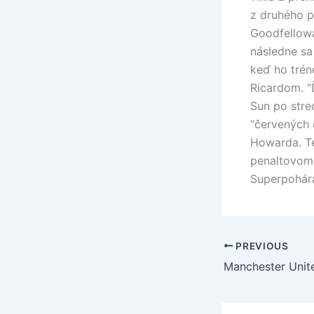
z druhého p
Goodfellowa
následne sa
keď ho trén
Ricardom. “
Sun po stre
“červených
Howarda. Te
penaltovom 
Superpohára
PREVIOUS